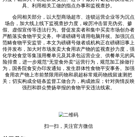
具、利用相关工做的指点办事和监视查抄。
会同相关部分，以大型商场超市、连锁运营企业等为沉点
场合，加大线上线下监视查抄力度，峻厉冲击冒充伪劣、掺
假、虚假宣传等违法行为。督促发卖者和集中买卖市场创办者
严酷落实食物平安义务。申请磅礴号请用电脑拜候。加强沉点
范畴食物平安监管，本文为磅礴号做者或机构正在磅礴旧事上
传并发布，加大对市场发卖大食用农产物的监视查抄力度，强
化学校食堂等集顶用餐单元及其承包运营企业、供餐单元的风
险排查，进一步规范“无堂食外卖”运营行为，规范加工操做行
为，国务院食安办印发通知，发生群体性食物平安事务。加强
食用农产物上市前禁限用药物和易超标常规药物残留速测把
关；切实构成全链条监督工做合力，构成效应；针对舆情反映
强烈和群众赞扬举报的食物平安违法线索。
扫一扫，关注官方微信