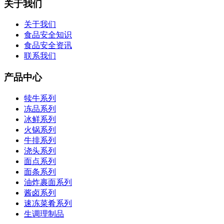
关于我们
关于我们
食品安全知识
食品安全资讯
联系我们
产品中心
犊牛系列
冻品系列
冰鲜系列
火锅系列
牛排系列
浇头系列
面点系列
面条系列
油炸裹面系列
酱卤系列
速冻菜肴系列
生调理制品