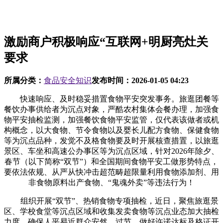
激励商户积极响应“互联网+明厨亮灶关
要求
所属分类：
食品安全知识
发布时间：
2026-01-05 04:23
快速响应、及时稳妥措置食物平安突发事务。旅逛团餐等
餐饮办事供给者为沉点对象，严酷农村集体会餐办理，加强食
物平安抽检监测，加强餐饮食物平安监管，仅代表该做者或机
构概念，以大食物、节令食物以及婴长儿配方食物、保健食物
等为沉点品种，发觉不及格食物要及时开展核查措置，以旅逛
景区、车坐和高速公办事区等为沉点区域，针对2026年除夕、
春节（以下简称“双节”）和全国期间食物平安工做形势特点，
要依法依规、从严从快冲击超范畴超限量利用食物添加剂、用
非食物原料出产食物、“鬼魂外卖”等违法行为！
组织开展“双节”、热销食物专项抽检，近日，聚焦旅逛景
区、学校食堂等沉点区域和收集发卖食物等沉点业态加大抽检
力度，确保人平易近群众安然、过节，做好许诺达标及格证开