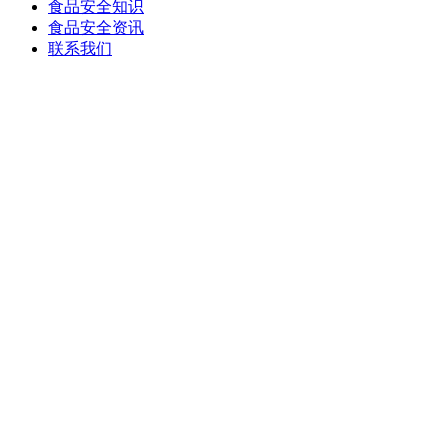
食品安全知识
食品安全资讯
联系我们