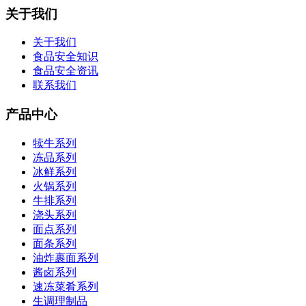
关于我们
关于我们
食品安全知识
食品安全资讯
联系我们
产品中心
犊牛系列
冻品系列
冰鲜系列
火锅系列
牛排系列
浇头系列
面点系列
面条系列
油炸裹面系列
酱卤系列
速冻菜肴系列
生调理制品