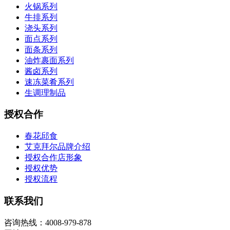
火锅系列
牛排系列
浇头系列
面点系列
面条系列
油炸裹面系列
酱卤系列
速冻菜肴系列
生调理制品
授权合作
春花邱食
艾克拜尔品牌介绍
授权合作店形象
授权优势
授权流程
联系我们
咨询热线：4008-979-878