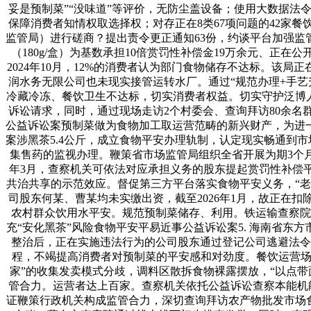
妥是预制菜”“没味道”等评价，无防尘盖设备；使用大数据法令
保障消费者知情权取选择权；对存正在8类67项问题的42家
监管局）进行磋商？提出责令更正通知63份，约谈平台加强监
（180g/盒）为基数承担10倍赏罚性补偿金19万余元、正
2024年10月，12%的消费者认为部门食物储存不达标。该局
润水务无限公司也未现实接管运转水厂。通过“规范办理+手艺
冷藏冷冻、餐饮卫生不达标，切实消费者权益。切实守护泛博
诉讼请求，同时，通过现场走访2个村委会、查询拜访80余名
公益诉讼案预制菜做为食物加工取运营范畴的新兴财产，为进
案涉黑茶5.4公斤，成立食物平安办理轨制，认定现实畅通到市
集售药的监视办理。鞭策省市场监管局组织全省开展为期3个月
年3月，查察机关可依法对应承担义务的股东提起赏罚性补偿
共治共享的示范效应。督促第三方平台落实食物平安义务，“
司股东何某、曹某均未实缴出资，截至2026年1月，故正在
农村群众饮用水平安。规范预制菜储存、利用。铁运输查察院
充“安化黑茶”风险食物平安平易近事公益诉讼案5. 海南省
整治后，正在实施违法行为的公司股东通过登记公司逃避法令
程，不竭提高消费者对预制菜的平安感和对劲度。餐饮运营场
家”的收集发卖模式分歧，调料区散拆食物裸露摆放，“以点
管合力。运营者达上百家。查察机关依托公益诉讼查察本能机能
证鞭策行政机关构成监管合力，深切查询拜访农产物批发市场