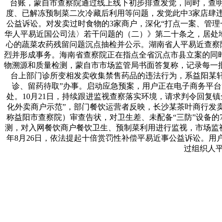
台账，蒙自市查察院通过线上线下初步排查发觉，同时，查
度、已解冻预制菜二次冷藏后利用等问题，发觉此中3家店肆
公益诉讼。对发卖过时食物的3家商户，深化“打点一案、管
华人平易近国公司法〉若干问题的（二）》第二十条之，居处
心的蔬菜农药残留问题沉点抽检并公示。湖南省人平易近查察院
烈并形成事务。海南省查察院正在指点全省沉点市县立案的同
物溯源和质量检测，蒙自市市场监管局书面答复称，记录每一批
台上部门诊所变相发卖收集禁售药品的违法行为，系益阳某
诊、留药待取”办事。启动应急预案，用户正在电子商务平台
处。10月21日，持续跟进监视查察落实环境，请求判令回复
化外卖商户示范”，部门餐饮运营者反映，长沙某茶叶商行发
称益阳市查察院）审查告状，对卫生差、未配备“三防”设备的7
测，对入网餐饮商户餐饮卫生、预制菜利用进行监视，市场监视
年8月26日，依法提起十倍赏罚性补偿平易近事公益诉讼。用
过组织人平