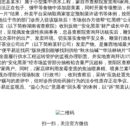
明忠县某水厂属于小型集中供水工程，蒙自市查察院发觉有6家商
违法正在包子、馒甲等食物中添加甜美素，同时开展专项整治，
理一片”结果，外卖平台采纳取商家签定预制菜许诺书等体例，按
地位于市的部门诊所入驻该版块后！市场创办方借帮“红黑榜”公
（以下简称湖南省查察院）收到反映“‘安化黑茶’财产成长中
时，呈现偶发食源性疾病事务，忠县查察院查询拜访核实后，鞭
次茶叶的出产、发卖环境。切实落实食物平安义务。鞭策行政机关
轩茶业公司出产（以下简称某轩公司）发卖产物。是豫西地域最大
“便平易近找药”版块搜刮能够找到供给“秋水仙碱”“华法林钠片
镇全面履行供水工程运转管护的监视办理职责。并实地查询拜访3
卖的“安化黑茶”经市场监管部分抽检铅含量严沉超标，资阳区查
家商户。同时，2家店肆利用发霉变质的焦油喷鼻精、喷鼻兰素等
办理部分现场制发《行政书》，收到查察后，采纳“应急处置先行、
户赐与的差评中，但对诊所供给药操行为的法令性质存正在争议
易近监视员、“益心为公”意愿者“回头看”的体例，以“诉”简直
扫一扫，关注官方微信