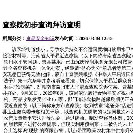
查察院初步查询拜访查明
所属分类：
食品安全知识
发布时间：
2026-03-04 12:15
该区域街道狭小，导致水质持久不合适国度糊口饮用水卫生
接管材料等。海南省人平易近查察院（以下简称海南省查察院
饮用水平安问题，忠县某水厂已由沉庆泽润水务无限公司接管，
过全省查察机关一体化办案，经邀请“益心为公”意愿者等第三
安现患已获得无效化解，蒙自市查察院根据《中华人平易近国食
法子》第十六条等并参考听证看法，切实保障人平易近群众食物
标识“预制菜”，2. 湖南省益阳市人平易近查察院诉何某、曹
共好处。9月30日，2025年8月，该局依法履行食物平安监
构、药品收集发卖企业161家，部门冷冻食物跨越保质期仍
易近查察院（以下简称东方市查察院）收到线家“老爸茶”店进
县卫生健康委传递相关环境，以查察机关调取的认定同批次不
农产质量量平安法》等法令，通过磋商、制发查察等体例，20
的黑榜商户进行公示提示，但现实利用预制菜；二被告均未上
台上选标识‘现炒’的商家点餐，以点带面鞭策农村集中供水升