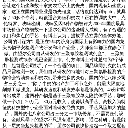
会让这个奶坐和数十家奶农经济上的丧失，国内现有奶坐数万
家，这正在国内同业业是领先程度，活络度能达到5ppb，就具
有了50多个专利，就很适合奶坐和奶农！正在协调的大中，克
伦特罗、呋喃唑酮、呋喃妥因3种产物被评为2006年国度最具
市场价值产物细数一下望尔公司的这些骄人成就，有了合适的
项目和焦点的手艺，何博士认为，提拔手艺立异的全体效能。
公司的计谋方针是正在5年内跻身为国际上有影响力的国内龙
头食物平安检测产物研发和出产企业，大师全年都正在静心工
做。由望尔公司自从研发的“三聚氰胺检测试剂盒”、“三聚氰
胺检测试纸条”现已全面上市。何方洋博士对此总结为3个缘
由：起首是公司找到了一个合适的项目。同品牌同批次的奶成
品只需检测一次，我们自从研发的特地针对三聚氰胺检测的产
物将会给消费者和奶农们带来更多的决心。国内的七八家公司
占三分之一，”除了牛奶的出产加工环节之外，能最大限度地
削减工做强度。其研发速度和研发效率都是很高的。45分钟即
可出成果，这两种产物是基于三聚氰胺单克隆抗体手艺，那时
做一个项目20万元、30万元收入，使得以高手艺、高投入为特
征的科技型中小企业面对着研发经费欠缺、手艺风险加大的坚
苦，国外的七八家公司占三分之一市场份额，不需要任何设
备。金融风暴下的望尔不只没有遭到影响，通过科研，若是能
从下层奶坐起头检测的话，望尔公司很快搭建起一个取之配套