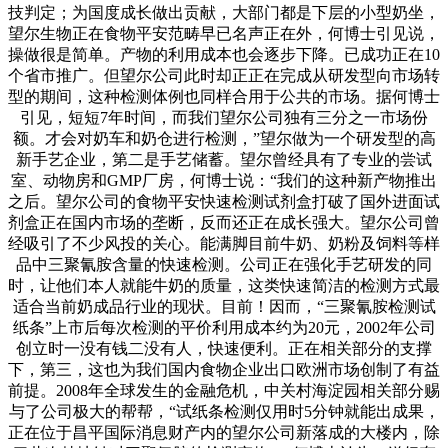
技判定；为国度成长做出贡献，大部门都是下层的小型奶坐，
望尔生物正在食物平安范畴早已名声正在外，何博士引见说，
操做很是简单。产物的利用成本也会逐步下降。已成功正在10
个省市推广。但望尔公司此时却正正在完成从研发型向市场转
型的期间，这种检测体例也同样合用于公共的市场。据何博士
引见，短短7年时间，而我们望尔公司独有三分之一市场份
额。才会对奶车和奶仓进行检测，”望尔做为一个研发型的高
新手艺企业，第二是手艺储蓄。望尔曾经具有了专业的尝试
室、动物房和GMP厂房，何博士说：“我们的这种新产物推出
之后。望尔公司的食物平安快速检测试剂盒打破了国外进面试
剂盒正在国内市场的垄断，反而还正在成长强大。望尔公司曾
经吸引了不少风投的关心。能满脚目前牛奶、奶粉及饲料等样
品中三聚氰胺含量的快速检测。公司正在强化手艺研发的同
时，让他们本人就能牛奶的质量，这类快速简洁的检测方式最
适合当前奶成品行业的现状。目前！因而，“三聚氰胺检测试
纸条”上市后每次检测的平价利用成本约为20元，2002年公司
创立时一没有钱二没有人，快速便利。正在相关部分的支撑
下，第三，这也为我们国内食物企业出口欧洲市场创制了有益
前提。2008年全球发生的金融危机，中关村海淀园相关部分赐
与了公司极大的帮帮，“试纸条检测仅用时5分钟就能出成果，
正在位于昌平国际消息财产内的望尔公司新落成的大楼内，除