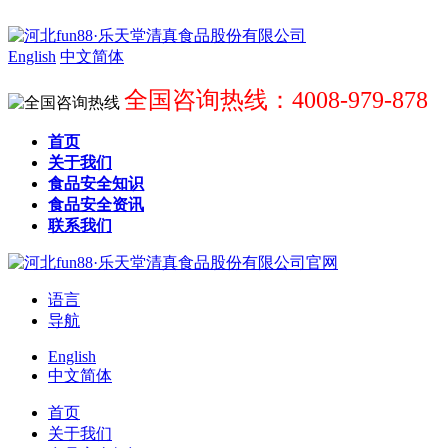
English
中文简体
全国咨询热线：4008-979-878
首页
关于我们
食品安全知识
食品安全资讯
联系我们
语言
导航
English
中文简体
首页
关于我们