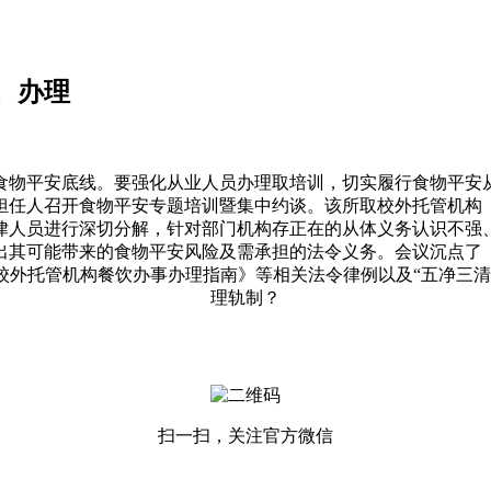
、办理
物平安底线。要强化从业人员办理取培训，切实履行食物平安从
担任人召开食物平安专题培训暨集中约谈。该所取校外托管机构
律人员进行深切分解，针对部门机构存正在的从体义务认识不强
出其可能带来的食物平安风险及需承担的法令义务。会议沉点了
校外托管机构餐饮办事办理指南》等相关法令律例以及“五净三清
理轨制？
扫一扫，关注官方微信