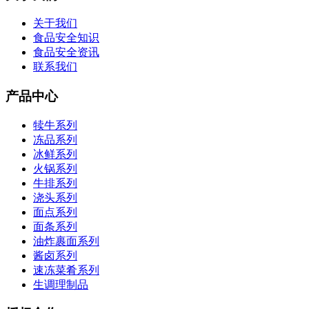
关于我们
食品安全知识
食品安全资讯
联系我们
产品中心
犊牛系列
冻品系列
冰鲜系列
火锅系列
牛排系列
浇头系列
面点系列
面条系列
油炸裹面系列
酱卤系列
速冻菜肴系列
生调理制品