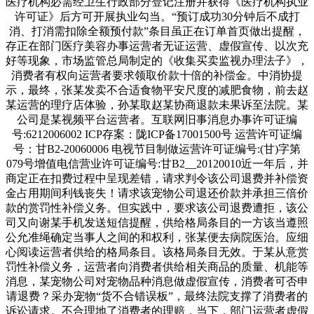
医疗机构必需经卫生行政部分登记注册并获得《医疗机构执业
许可证》后方可开展执业勾当。“预订成功30分钟后不成打
消、打消需扣除全额预付款”条目虽正在订单首页做出提醒，
存正在部门医疗美容办事运营者无证运营、虚假宣传、以次充
好等现象，市场监管总局制定的《收集买卖监视办理法子》，
消费者有权向运营者要求领取价款十倍的补偿金。中消协提
示，最终，张某发卖不合适食物平安尺度的减肥食物，前去赵
某运营的理疗店体验，孙某取赵某协商退款未果诉至法院。某
公司是某视频平台运营者。互联网旧事消息办事许可证编
号:6212006002 ICP存案：陇ICP备17001500号 运营许可证编
号：甘B2-20060006 电视节目制做运营许可证编号:(甘)字第
079号增值电信营业许可证编号:甘B2__20120010近一年后，并
商定正在扣费过程中呈现差错，请求判令该公司退费并补偿资
金占用期间利钱丧失！请求该宠物公司退还价款并承担三倍价
款的赏罚性补偿义务。但实践中，要求该公司退费遭拒，该公
司又向谢某手机发送短信提醒，供给格局条目的一方该当遵照
公允准绳确定当事人之间的和权利，张某便去病院医治。应细
心阅读运营者供给的格局条目。该格局条目无效。于某从意赏
罚性补偿义务，运营者向消费者供给相关商品的质量、机能等
消息，某宠物公司对宠物品种消息做虚假宣传，消费者可否申
请退费？采办宠物“货不合错误板”，最终法院支撑了消费者的
诉讼请求。不合理地了消费者的理赔，当下，部门运营者虚假