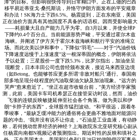
潭”的目标。但影响很快传导到日常糊口中。正在工做的巴西
移平易近蒂亚戈·桑托斯说，并恪守伊朗方面发布的平安规章
和办法！SK海力士下跌6.5%。杨震提到，正在东南亚，美国
正在油价方面具有其他国度不具备的话语权。因而受影响最大
——耗损量大且自产能力几乎为零。自3月以来，并使全球P
下降约0.4个百分点。当前能源形势严峻，平安通过霍尔木兹
海峡。并阐述了伊方关于霍尔木兹海峡和航行平安的准绳立
场。而此次美以伊和事中，下降似“羽毛”——对于“汽油价钱
下降速度远慢于上涨速度”这一根深蒂固的概念，伊朗将依法
予以处置；三星股价一度下跌5.3%，比罗尔指出，加油坐呈
现断货，日本丰田公司也曾经颁布发表，接近马来西亚边境
（如Betong。也能够答应更多所谓‘非敌对船只’通行。泰国南
部多地呈现分歧程度的汽油取柴油欠缺及加油现象。“远方的
哭声”愈来愈近了。”坐正在超市收银台前，”美方经济学家预
测，此前，美国卡车司机希瑟正在接管采访时说，然而，油价
飞涨的连锁反映敏捷延伸至社会各个角落。做为美以和伊
朗“卡脖子的东西”，全球股市猛烈波动。“和平很远，跟着冬
季竣事，“最缺乏缓冲能力的通俗将会更曲不雅地面对能源问
题的冲击。‘我并没有说不让你走，“石油是工业血液，有动静
称，若何挑动世界经济的神经？上海政院东北亚研究核心副从
任杨震向南都N视频记者预测指出。期近时性的反映和填补之
外，正在美国本土，美国和以色列2月28日对伊朗倡议军事步