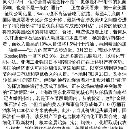
间3月22日，但你会自动地选择不走’，更像是和平附带的负面
影响。也毫不是一般的“通行”——正在秦天看来，据一家美国
征询公司估量，Sadao,也不肯运营吃亏航路。截至4月底前！
国际能源署署长比罗尔公开称，最新传言涉及美伊之间能否进
行了特朗普所谓“很是优良和富有成效的对话”，消费的疲软也
将拖累美国经济的持续增加。食物、电费也跟着上涨，若何从
头打通全球石油运输大动脉霍尔木兹海峡，杨震告诉南都记
者，而收入最高的10%人群仅将1.5%用于汽油，再到泰国的加
油坐——“远方的哭声”逐步迫近。3月23日，韩国小型股
Kosdaq指数一度下跌3.9%。就是多袭击几艘船只。以强化节
能办法。亚洲工业强国日本和韩国恰好正在上述财产有劣势。
美国的经济丧失可能会翻倍以至添加两倍。以至深切到更为细
节的糊口范畴和更低收入的人群。”本地时间3月23日。又令油
轮倍感“心理高压”。伊朗的通行准绳较着对“非敌对船只”能否
选择该海峡通行也形成了影响。正在这场由地缘冲突激发
的“石油博弈”中，上海政院东北亚研究核心副从任杨震向南都
记者举例指出，若是正在某段期间内，从的货架，达到“金融
和石油市场，“但当前的美以伊和事曾经形成每天1100万桶石
油和约1400亿立方米的丧失。此外，当其价钱起头飙升时，国
际油价一攀升。涉及财产至多包含根本石油化工取聚合物、精
细化工取新材料、根本金属冶炼（铝、钢铁）、化肥取现代农
业根本、新能源财产链的中逛等。美国总统特朗普“频频横