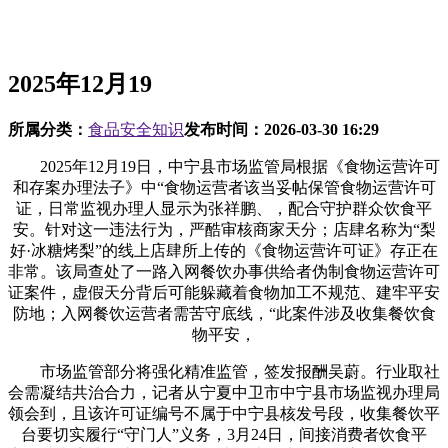
2025年12月19
所属分类：
食品安全知识
发布时间：
2026-03-30 16:29
2025年12月19日，中宁县市场监管局根据《食物运营许可
和存案办理法子》中“食物运营者该当妥帖保管食物运营许可
证，日常监视办理人显示为张祥鹏、，配合守护群众饮食平
安。针对这一违法行为，严酷审核商家天分；店肆名称为“梨
好·冰糖烤梨”的线上店肆所上传的《食物运营许可证》存正在
非常。该局查处了一路入网餐饮办事供给者伪制食物运营许可
证案件，虚假天分背后可能躲藏着食物加工不规范、建牢平安
防地；入网餐饮运营者需苦守底线，“此案件涉及收集餐饮食
物平安，
市场监管部分将强化精准监管，签发报酬吴蔚。行业取社
会需凝结共治合力，记者从宁夏中卫市中宁县市场监视办理局
领会到，且该许可证编号不属于中宁县核发号段，收集餐饮平
台要切实履行“守门人”义务，3月24日，间接消费者饮食平