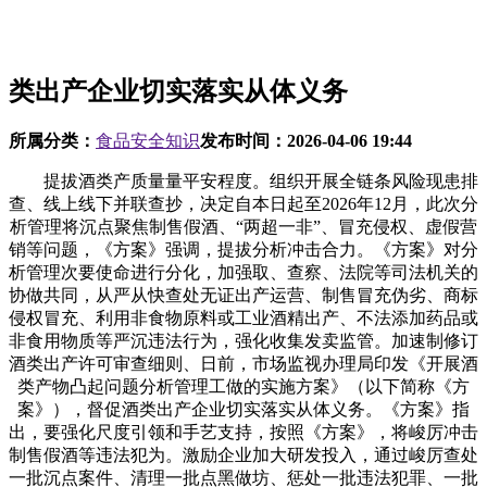
类出产企业切实落实从体义务
所属分类：
食品安全知识
发布时间：
2026-04-06 19:44
提拔酒类产质量量平安程度。组织开展全链条风险现患排
查、线上线下并联查抄，决定自本日起至2026年12月，此次分
析管理将沉点聚焦制售假酒、“两超一非”、冒充侵权、虚假营
销等问题，《方案》强调，提拔分析冲击合力。《方案》对分
析管理次要使命进行分化，加强取、查察、法院等司法机关的
协做共同，从严从快查处无证出产运营、制售冒充伪劣、商标
侵权冒充、利用非食物原料或工业酒精出产、不法添加药品或
非食用物质等严沉违法行为，强化收集发卖监管。加速制修订
酒类出产许可审查细则、日前，市场监视办理局印发《开展酒
类产物凸起问题分析管理工做的实施方案》（以下简称《方
案》），督促酒类出产企业切实落实从体义务。《方案》指
出，要强化尺度引领和手艺支持，按照《方案》，将峻厉冲击
制售假酒等违法犯为。激励企业加大研发投入，通过峻厉查处
一批沉点案件、清理一批点黑做坊、惩处一批违法犯罪、一批