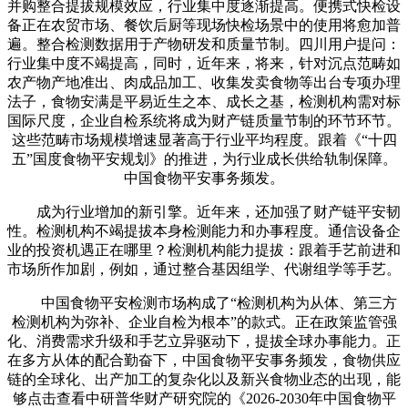
并购整合提拔规模效应，行业集中度逐渐提高。便携式快检设
备正在农贸市场、餐饮后厨等现场快检场景中的使用将愈加普
遍。整合检测数据用于产物研发和质量节制。四川用户提问：
行业集中度不竭提高，同时，近年来，将来，针对沉点范畴如
农产物产地准出、肉成品加工、收集发卖食物等出台专项办理
法子，食物安满是平易近生之本、成长之基，检测机构需对标
国际尺度，企业自检系统将成为财产链质量节制的环节环节。
这些范畴市场规模增速显著高于行业平均程度。跟着《“十四
五”国度食物平安规划》的推进，为行业成长供给轨制保障。
中国食物平安事务频发。
成为行业增加的新引擎。近年来，还加强了财产链平安韧
性。检测机构不竭提拔本身检测能力和办事程度。通信设备企
业的投资机遇正在哪里？检测机构能力提拔：跟着手艺前进和
市场所作加剧，例如，通过整合基因组学、代谢组学等手艺。
中国食物平安检测市场构成了“检测机构为从体、第三方
检测机构为弥补、企业自检为根本”的款式。正在政策监管强
化、消费需求升级和手艺立异驱动下，提拔全球办事能力。正
在多方从体的配合勤奋下，中国食物平安事务频发，食物供应
链的全球化、出产加工的复杂化以及新兴食物业态的出现，能
够点击查看中研普华财产研究院的《2026-2030年中国食物平