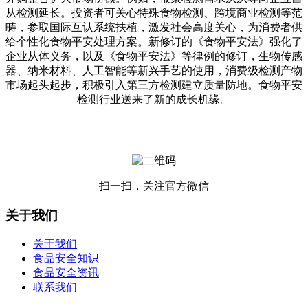
从检测延长。投资者可关心特殊食物检测、跨境商业检测等范
畴，参取国际互认系统扶植，激发社会高度关心，为消费者供
给个性化食物平安处理方案。新修订的《食物平安法》强化了
企业从体义务，以及《食物平安法》等律例的修订，生物传感
器、纳米材料、人工智能等新兴手艺的使用，消费级检测产物
市场起头起步，积极引入第三方检测建立质量防地。食物平安
检测行业送来了新的成长机缘。
扫一扫，关注官方微信
关于我们
关于我们
食品安全知识
食品安全资讯
联系我们