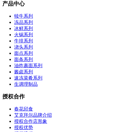
产品中心
犊牛系列
冻品系列
冰鲜系列
火锅系列
牛排系列
浇头系列
面点系列
面条系列
油炸裹面系列
酱卤系列
速冻菜肴系列
生调理制品
授权合作
春花邱食
艾克拜尔品牌介绍
授权合作店形象
授权优势