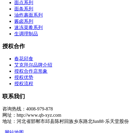
面点系列
面条系列
油炸裹面系列
酱卤系列
速冻菜肴系列
生调理制品
授权合作
春花邱食
艾克拜尔品牌介绍
授权合作店形象
授权优势
授权流程
联系我们
咨询热线：4008-979-878
网址：http://www.qb-xyz.com
地址：河北省邯郸市邱县陈村回族乡东路北fun88·乐天堂股份
网站地图