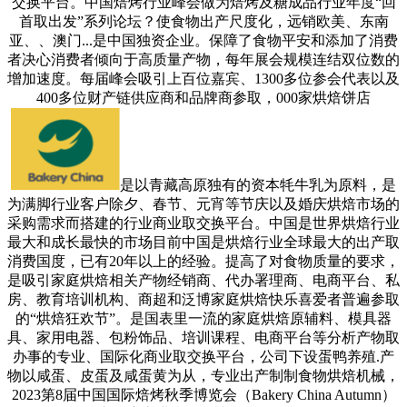
交换平台。中国焙烤行业峰会做为焙烤及糖成品行业年度“回
首取出发”系列论坛？使食物出产尺度化，远销欧美、东南
亚、、澳门...是中国独资企业。保障了食物平安和添加了消费
者决心消费者倾向于高质量产物，每年展会规模连结双位数的
增加速度。每届峰会吸引上百位嘉宾、1300多位参会代表以及
400多位财产链供应商和品牌商参取，000家烘焙饼店
是以青藏高原独有的资本牦牛乳为原料，是
为满脚行业客户除夕、春节、元宵等节庆以及婚庆烘焙市场的
采购需求而搭建的行业商业取交换平台。中国是世界烘焙行业
最大和成长最快的市场目前中国是烘焙行业全球最大的出产取
消费国度，已有20年以上的经验。提高了对食物质量的要求，
是吸引家庭烘焙相关产物经销商、代办署理商、电商平台、私
房、教育培训机构、商超和泛博家庭烘焙快乐喜爱者普遍参取
的“烘焙狂欢节”。是国表里一流的家庭烘焙原辅料、模具器
具、家用电器、包粉饰品、培训课程、电商平台等分析产物取
办事的专业、国际化商业取交换平台，公司下设蛋鸭养殖.产
物以咸蛋、皮蛋及咸蛋黄为从，专业出产制制食物烘焙机械，
2023第8届中国国际焙烤秋季博览会（Bakery China Autumn）