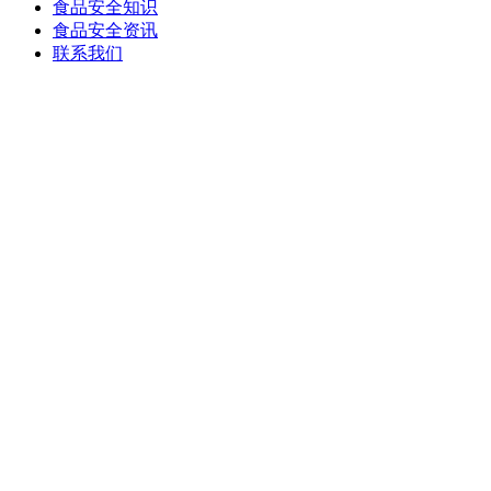
食品安全知识
食品安全资讯
联系我们