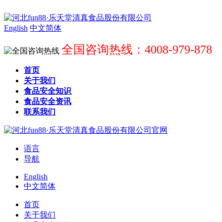
English
中文简体
全国咨询热线：4008-979-878
首页
关于我们
食品安全知识
食品安全资讯
联系我们
语言
导航
English
中文简体
首页
关于我们