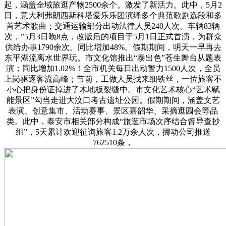
起，涵盖全域旅逛产物2500余个。激发了新活力。此中，5月2
日，意大利弗朗西斯科塔爱乐乐团演绎多个典范歌剧选段和多
首艺术歌曲；交通运输部分出动法律人员240人次、车辆83辆
次，”5月3日晚8点，改版后的项目于5月1日正式首演，为群众
供给办事1790余次。同比增加48%。假期期间，明天一早再去
东平湖流离水世界玩。市文化馆推出“泰出色”苍生舞台从题表
演；同比增加1.02%！全市机关每日出动警力1500人次，全员
上岗驱逐客流高峰；节前，工做人员找来细铁丝，一位旅客不
小心把身份证掉进了木地板裂缝中。市文化艺术核心“艺术赋
能景区”勾当走进大汶口考古遗址公园。假期期间，涵盖文艺
表演、创意集市、活动赛事、景区嘉韶华、采摘逛园会等品
类。此中，泰安市相关部分构成“旅逛市场次序结合督导查抄
组”，5天累计欢迎征询旅客1.2万余人次，挪动公司推送
762510条，