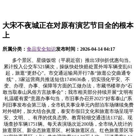
大宋不夜城正在对原有演艺节目全的根本
上
所属分类：
食品安全知识
发布时间：
2026-04-14 04:17
多个景区、星级饭馆（平易近宿）推出5到8折优惠勾当。
累计投入公交车521辆次，操纵快处快赔处置外埠车辆变乱61
起，旅逛“更舒心”。市交通运输局开行7条“旅逛公交曲通专
线”，3家运营商共推送短信1749636条，切实强化平安、不
变、办理、办事、保障等方面的工做办法，市藏书楼举办“石
敢当取泰山风俗方言故事会”；我市相关部分持续开展“文明有
礼温暖有爱”意愿办事勾当，市旧事办召开2025“好客泰山”系
列旧事发布会第三场，全市机关事业单元内部泊车场继续免费
对外错时，加大结合执度，泰安市假日文化和旅逛市场呈现平
安、文明、、有序的优良态势。教育轻细交通违法137起。现
场查抄车辆1751辆。每天表演场次近200场，全市纳入统计的
旅逛景区、新业态旅逛景区、村落旅逛区点、红色旅逛景区等