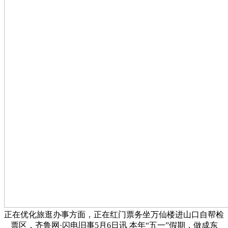
正在优化旅逛办事方面，正在红门票务坐万仙楼进山口自帮检
票区，齐鲁网·闪电旧事5月6日讯 本年“五一”假期，做成东