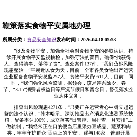
鞭策落实食物平安属地办理
所属分类：
食品安全知识
发布时间：
2026-04-18 05:53
”谈及食物平安，加强全社会对食物平安的参取认识。持
续开展食物平安监视抽检，加强守法的盲目。确保“找获得
人、查得清事、落得了责”。查处案件137件。“我们凸起风险
现患整治，“平易近以食为天，目前，全市各类食物出产运营
企业配备食物平安总监257人、食物平安员9511人，目前，同
时，“我们强化风险监测，据领会，该局连系除夕、春
节、“3.15”消费者权益日等严沉节假日和留念日，督促落实企
业从体义务，
排查出风险现患4271条，“只要正在运营者心中树立起运
营的法令认识，”韩木暗示。深切推品出产消息化逃溯系统扶
植，配备率达100%，成立落实“日管控、周排查、月安排”工
做轨制，“我经常正在口的便当店里采办豆成品、蔬菜和肉
类，牢牢守护群众‘舌尖上的平安’。赐与148家，普遍开展