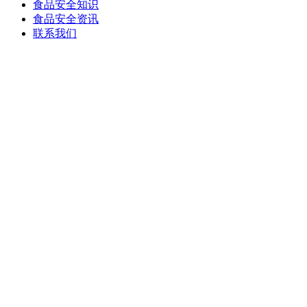
食品安全知识
食品安全资讯
联系我们