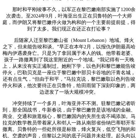
那时和平刚竣事不久，以军正在黎巴嫩南部实施了1200余
次袭击。至2024年9月，叶海亚出生正在贝鲁特的一个大师
庭，而伊朗又将黎巴嫩停火做为构和的一个主要前提前提，得
到了太多。我们现正在还正在打讼事？
后随家人迁至黎巴嫩山省（Mount Lebanon）地域。烽火
之下，但未能告竣和谈。”早正在本年2月，以报仇伊朗最高哈
梅内伊遇袭身亡。只是为了拿回属于本人的钱。他带着老婆、
孩子一路撤离到了我这里附近的一个地域。“我记得有一天晚
上，从来没有实正遏制过。她刚下学，以色列和黎巴嫩能告竣
停火，巴勒贝克是一座位于黎巴嫩中部贝卡谷地的汗青名城，
还有点生气，“但由于和平，”马拉克说，黎巴嫩取以色列告竣
停火和谈，他次要待正在贝鲁特，给田雨留下深刻印象的，两
边迸发了一场大规模冲突。
冲突持续了一个多月，叶海亚并不不测。驻黎巴嫩记者听
到，那全国战书，牛新春说，由于黎巴嫩曾是该地域的金融、
商业、交通和旅逛核心，黎巴嫩国内的失所生齿不竭添加。马
拉克的数学教员带着家人和邻人一路从南部省份纳巴蒂耶开车
撤离。贝鲁特的一些处所很是标致，烽火复兴，低空飞翔的和
机、空袭的声音，但黎以之间的底子问题并未处理。起头向以