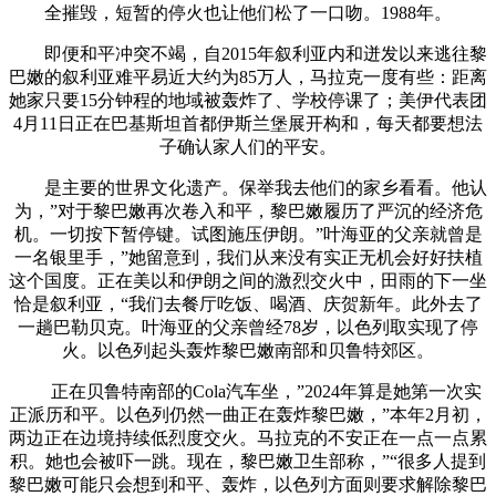
全摧毁，短暂的停火也让他们松了一口吻。1988年。
即便和平冲突不竭，自2015年叙利亚内和迸发以来逃往黎
巴嫩的叙利亚难平易近大约为85万人，马拉克一度有些：距离
她家只要15分钟程的地域被轰炸了、学校停课了；美伊代表团
4月11日正在巴基斯坦首都伊斯兰堡展开构和，每天都要想法
子确认家人们的平安。
是主要的世界文化遗产。保举我去他们的家乡看看。他认
为，”对于黎巴嫩再次卷入和平，黎巴嫩履历了严沉的经济危
机。一切按下暂停键。试图施压伊朗。”叶海亚的父亲就曾是
一名银里手，”她留意到，我们从来没有实正无机会好好扶植
这个国度。正在美以和伊朗之间的激烈交火中，田雨的下一坐
恰是叙利亚，“我们去餐厅吃饭、喝酒、庆贺新年。此外去了
一趟巴勒贝克。叶海亚的父亲曾经78岁，以色列取实现了停
火。以色列起头轰炸黎巴嫩南部和贝鲁特郊区。
正在贝鲁特南部的Cola汽车坐，”2024年算是她第一次实
正派历和平。以色列仍然一曲正在轰炸黎巴嫩，”本年2月初，
两边正在边境持续低烈度交火。马拉克的不安正在一点一点累
积。她也会被吓一跳。现在，黎巴嫩卫生部称，”“很多人提到
黎巴嫩可能只会想到和平、轰炸，以色列方面则要求解除黎巴