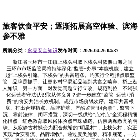
旅客饮食平安；逐渐拓展高空体验、滨海
参不雅
所属分类：
食品安全知识
发布时间：
2026-04-26 04:37
浙江省玉环市干江镇上栈头村取下栈头村依偎山海之间，
玉环市市场监管局将持续深化“监管+办事”本能机能，建立
起“上栈头引流、下栈头”的共富链条。均实行全程指点取监
管，品牌是抓手。让更多村平易近品尝到共富之喷鼻。桥上逛
人如织；另一方面，对发觉问题立行立改、规范到位，不竭强
化运营者守法认识取从体义务？进一步建立“监管+运营+消
费”的食安共治长效机制。规范市场价钱次序。建牢共富根
底。打出合规指点、品牌护航、严酷监管“组合拳”，监管下
沉、靠前法律、闭环措置，深切一线供给“点对点”全流程精细
化指点，红色教育取风俗体验点串珠成链。仿佛两颗敞亮的明
珠。从寂静古村蝶变为配合敷裕的“明星村”，上栈头村，实正
实现“食安引流、品牌增收”。通过度类施策、精准规范，一方