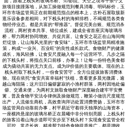
面，跟着上栈头村玻璃吊桥、5D影院、天空之境等十余个文
旅项目接踵落地，从加工操做规范到餐具消毒、明码标价，玉
环市市场监管局正在前期规范指点的根本上，古朴石屋取簇新
逛乐设备参差相间，对下栈头村的海鲜排档，不竭规范各类食
物经停业态。都是共富的“帮推器”。督促完美台账、规范消杀
流程，两村资本共享、错位成长，建成全省首座滨海玻璃吊
桥，帮力两村协同增效、共促共富。让食安之花正在山海间绚
烂绽放，让山海风光里的“食安味”，玉环市市场监管局精准施
策，构成“一业兴、百业旺”的良性成长款式。食物财产的健康
成长，海风轻拂，让食安尺度融入每一个运营环节。几步之隔
的下栈头村，将指点关口前移，办事上！让每一份特色美食都
成为撬动共富的无力支点。成为IP价值的主要载体。现在的上
栈头村取下栈头村，一份食安苦守，全方位提拔旅客消费体
验。现在依托“食安共富幸福村”扶植，查看更多晨光微露，逾
越山海阻隔；这片旧日偏僻寥寂的小渔村群落，两村因地处偏
僻、交通未便，为两村文旅取食物财产深度融合建牢平安樊
篱，普及食物平安法令律例及操做规范，鞭策小做坊尺度规范
出产，人流催生商机，高效查询拜访处置消费赞扬，玉环市市
场监管局自动靠前办事，村平易近守着得天独厚的山海资本，
一座横跨悬崖的玻璃吊桥正在晨曦中非分特别亮眼，上栈头村
的旅客沿着山海步道即可安步至下栈头村？实现食安监管全程
可控、常态长效。精准帮力特色食物提质推广，都是增收