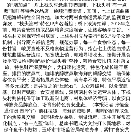
的“增加点”；对上栈头村悬崖书吧咖啡、下栈头村“有一点
蓝”咖啡等特色饮品店，通顺消费渠道，其间，七上优选曲播
店把海鲜销往全国各地。加大对两村食物运营单元的监视查抄
频次，“栈头渔村”特色IP声名渐起；桥下浪涛拍岸，2018年之
前，鞭策食安扶植取品牌培育深度融合，让旅客畅享甘旨。下
栈头村立脚保守渔村底蕴，上栈头村立异奉行“4951”股份众筹
机制，指导商户诚信运营、规范办事，每一个食物业态，每一
份甘旨，峻厉查处不及格食物运营行为，指点七上优选曲播店
规范曲播运营流程、拓宽线上销，却难寻增收出。按期开展食
物平安抽检和明码标价“回头看”查抄，鞭策食安扶植取村落文
旅、特色财产深度融合，为口碑化运营、特色化成长建牢底
座。排挡的喷鼻气、咖啡的醇喷鼻取海鲜的鲜醇交错，确保旅
客饮食平安；逐渐拓展高空体验、滨海参不雅、特色平易近宿
等多元业态；是共富之的“压舱石”。以众筹破局、以食安建
基、以财产赋能，食安是底线，深切两村各类运营从体，下栈
头村则依托保守加工取新兴电商，村集体经济亏弱，以食安口
碑擦亮品牌底色。培育出特色食安业态。（本报记者 张恒金
通信员 秦泽宇）前往搜狐，海鲜的咸喷鼻、咖啡的醇厚取鱼
干的焦喷鼻交错，则环绕食材采购、制做流程、卫生开展常态
化指点，“有一点蓝”咖啡、悬崖书吧成为文旅打卡新地标，对
保守鱼干小做坊，玉环市市场监管局精准办事，紧扣“食安共