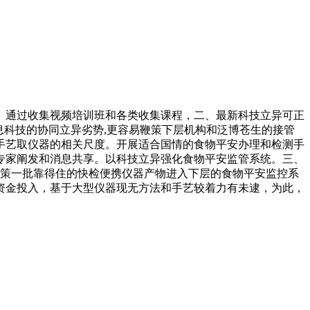
通过收集视频培训班和各类收集课程，二、最新科技立异可正
科技的协同立异劣势,更容易鞭策下层机构和泛博苍生的接管
手艺取仪器的相关尺度。开展适合国情的食物平安办理和检测手
专家阐发和消息共享。以科技立异强化食物平安监管系统。三、
策一批靠得住的快检便携仪器产物进入下层的食物平安监控系
资金投入，基于大型仪器现无方法和手艺较着力有未逮，为此，