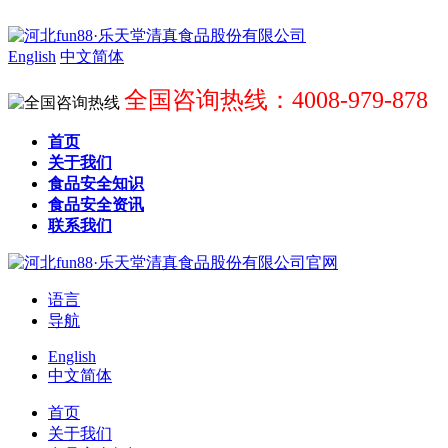
English
中文简体
全国咨询热线：4008-979-878
首页
关于我们
食品安全知识
食品安全资讯
联系我们
语言
导航
English
中文简体
首页
关于我们