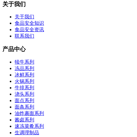
关于我们
关于我们
食品安全知识
食品安全资讯
联系我们
产品中心
犊牛系列
冻品系列
冰鲜系列
火锅系列
牛排系列
浇头系列
面点系列
面条系列
油炸裹面系列
酱卤系列
速冻菜肴系列
生调理制品