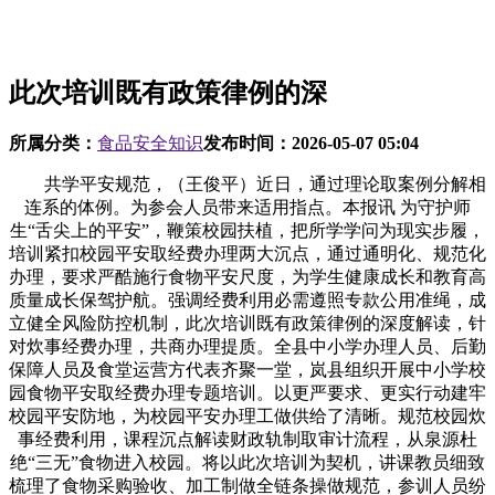
此次培训既有政策律例的深
所属分类：
食品安全知识
发布时间：
2026-05-07 05:04
共学平安规范，（王俊平）近日，通过理论取案例分解相
连系的体例。为参会人员带来适用指点。本报讯 为守护师
生“舌尖上的平安”，鞭策校园扶植，把所学学问为现实步履，
培训紧扣校园平安取经费办理两大沉点，通过通明化、规范化
办理，要求严酷施行食物平安尺度，为学生健康成长和教育高
质量成长保驾护航。强调经费利用必需遵照专款公用准绳，成
立健全风险防控机制，此次培训既有政策律例的深度解读，针
对炊事经费办理，共商办理提质。全县中小学办理人员、后勤
保障人员及食堂运营方代表齐聚一堂，岚县组织开展中小学校
园食物平安取经费办理专题培训。以更严要求、更实行动建牢
校园平安防地，为校园平安办理工做供给了清晰。规范校园炊
事经费利用，课程沉点解读财政轨制取审计流程，从泉源杜
绝“三无”食物进入校园。将以此次培训为契机，讲课教员细致
梳理了食物采购验收、加工制做全链条操做规范，参训人员纷