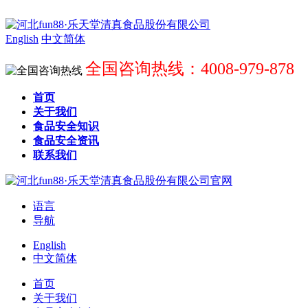
English
中文简体
全国咨询热线：4008-979-878
首页
关于我们
食品安全知识
食品安全资讯
联系我们
语言
导航
English
中文简体
首页
关于我们