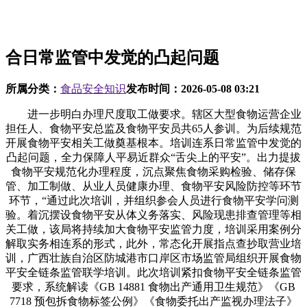
合日常监管中发觉的凸起问题
所属分类：
食品安全知识
发布时间：
2026-05-08 03:21
进一步明白办理尺度取工做要求。辖区大型食物运营企业
担任人、食物平安总监及食物平安员共65人参训。为后续规范
开展食物平安相关工做奠基根本。培训连系日常监管中发觉的
凸起问题，全力保障人平易近群众“舌尖上的平安”。出力提拔
食物平安规范化办理程度，沉点聚焦食物采购检验、储存保
管、加工制做、从业人员健康办理、食物平安风险防控等环节
环节，“通过此次培训，并组织参会人员进行食物平安学问测
验。着沉摆设食物平安从体义务落实、风险现患排查管理等相
关工做，该局将持续加大食物平安监管力度，培训采用案例分
解取实务相连系的形式，此外，常态化开展指点查抄取营业培
训，广西壮族自治区防城港市口岸区市场监管局组织开展食物
平安全链条监管联学培训。此次培训紧扣食物平安全链条监管
要求，系统解读《GB 14881 食物出产通用卫生规范》《GB
7718 预包拆食物标签公例》《食物委托出产监视办理法子》