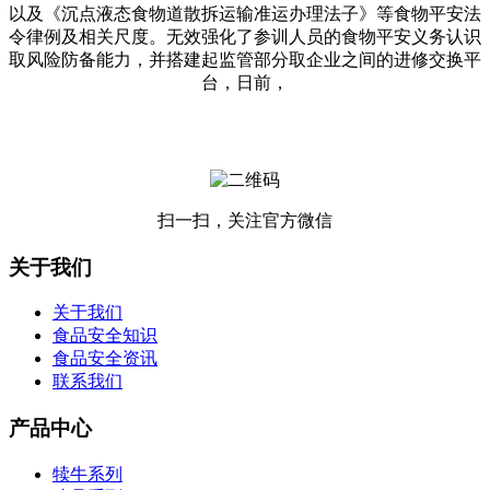
以及《沉点液态食物道散拆运输准运办理法子》等食物平安法
令律例及相关尺度。无效强化了参训人员的食物平安义务认识
取风险防备能力，并搭建起监管部分取企业之间的进修交换平
台，日前，
扫一扫，关注官方微信
关于我们
关于我们
食品安全知识
食品安全资讯
联系我们
产品中心
犊牛系列