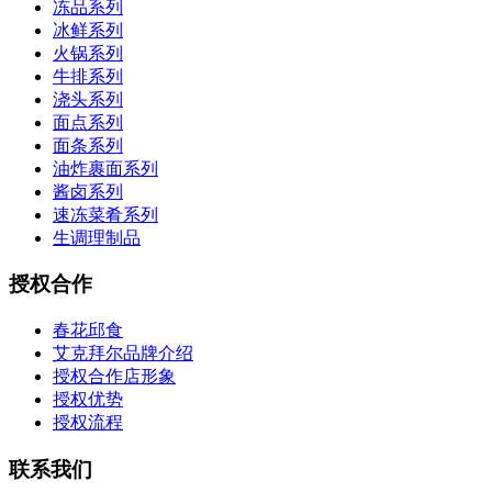
冻品系列
冰鲜系列
火锅系列
牛排系列
浇头系列
面点系列
面条系列
油炸裹面系列
酱卤系列
速冻菜肴系列
生调理制品
授权合作
春花邱食
艾克拜尔品牌介绍
授权合作店形象
授权优势
授权流程
联系我们