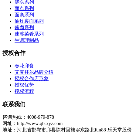
浇头系列
面点系列
面条系列
油炸裹面系列
酱卤系列
速冻菜肴系列
生调理制品
授权合作
春花邱食
艾克拜尔品牌介绍
授权合作店形象
授权优势
授权流程
联系我们
咨询热线：4008-979-878
网址：http://www.qb-xyz.com
地址：河北省邯郸市邱县陈村回族乡东路北fun88·乐天堂股份