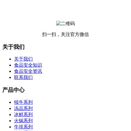
扫一扫，关注官方微信
关于我们
关于我们
食品安全知识
食品安全资讯
联系我们
产品中心
犊牛系列
冻品系列
冰鲜系列
火锅系列
牛排系列