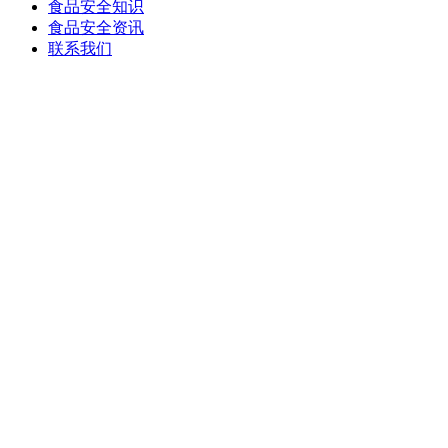
食品安全知识
食品安全资讯
联系我们