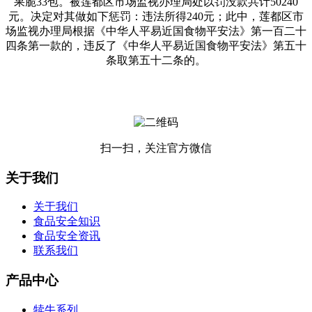
果脆33包。被莲都区市场监视办理局处以罚没款共计50240
元。决定对其做如下惩罚：违法所得240元；此中，莲都区市
场监视办理局根据《中华人平易近国食物平安法》第一百二十
四条第一款的，违反了《中华人平易近国食物平安法》第五十
条取第五十二条的。
扫一扫，关注官方微信
关于我们
关于我们
食品安全知识
食品安全资讯
联系我们
产品中心
犊牛系列