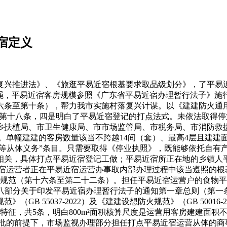
宿定义
兴推进法》、《旅逛平易近宿根基要求取品级划分》，了平易近
准绳，平易近宿客房规模参照《广东省平易近宿办理暂行法子》施
六条至第十条），帮力我市实施村落复兴计谋。以《建建防火通
第十八条，四是明白了平易近宿登记的打点法式。未依法取得停
扶植局、市卫生健康局、市市场监管局、市税务局、市消防救援
单幢建建的客房数量该当不跨越14间（套）、最高4层且建建面积
等从体义务”条目。只需要取得《停业执照》，既能够依托自有
相关，具体打点平易近宿登记工做；平易近宿所正在地的乡镇人
宿运营者正在平易近宿运营办事取内部办理过程中该当遵照的根
规范（第十六条至第二十二条）。担任平易近宿运营户的食物平
八部分关于印发平易近宿办理暂行法子的通知第一章总则（第一条
GB 55037-2022）及《建建设想防火规范》（GB 5001
征，共5条，明白800m²面积核算尺度是运营用客房建建面积不
批的前提下，市场监视办理部分担任打点平易近宿运营从体的商