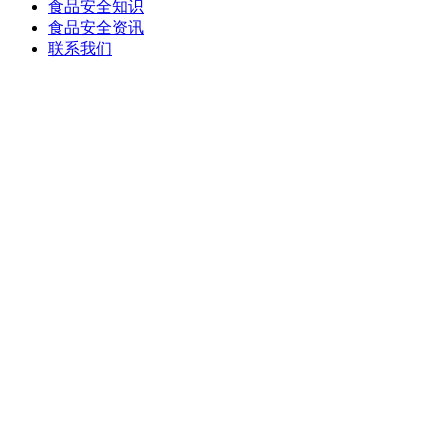
食品安全知识
食品安全资讯
联系我们