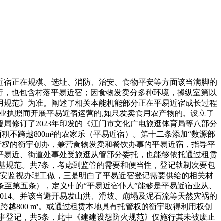
宿正在规模、选址、消防、治安、食物平安等方面该当满脚的
行，也包含村落平易近宿；因食物发卖分多种环境，操纵室第以
用规范》为准。阐述了相关本能机能部分正在平易近宿成长过程
业执照而开展平易近宿运营的,如只发卖食用农产物的。设立了
局修订了2023年印发的《江门市文化广电旅逛体育局等八部分
不跨越800m²的农家乐（平易近宿）。第十二条添加“数源部
产权的衡宇创办，兼营食物发卖和餐饮办事的平易近宿，指导平
平易近、街道处事处受旅逛从管部分委托，也能够依托通过租赁
基规范。共7条，考虑到监管的需要和便当性，登记轨制次要包
安监视办理工做，三是明白了平易近宿登记需要供给的相关材
至第五条），定义中的“平易近宿仆人”能够是平易近宿业从、
6-2014。并该当避开易发山洪、滑坡、崩塌及泥石流等天然灾祸的
跨越800 m²。或通过租赁本地具有托管权的衡宇取得利用权创
事登记，共5条，此中《建建设想防火规范》仅施行其未被废止