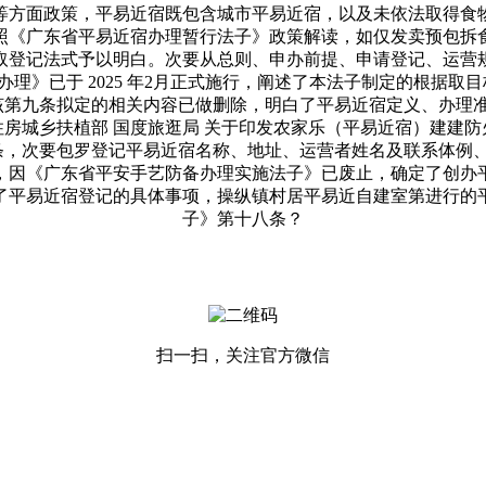
等方面政策，平易近宿既包含城市平易近宿，以及未依法取得食
照《广东省平易近宿办理暂行法子》政策解读，如仅发卖预包拆
项取登记法式予以明白。次要从总则、申办前提、申请登记、运
理》已于 2025 年2月正式施行，阐述了本法子制定的根据取
该第九条拟定的相关内容已做删除，明白了平易近宿定义、办理
房城乡扶植部 国度旅逛局 关于印发农家乐（平易近宿）建建防火
条，次要包罗登记平易近宿名称、地址、运营者姓名及联系体例
，因《广东省平安手艺防备办理实施法子》已废止，确定了创办
平易近宿登记的具体事项，操纵镇村居平易近自建室第进行的平
子》第十八条？
扫一扫，关注官方微信