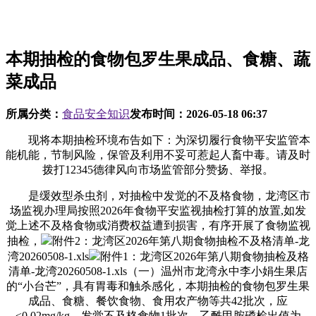
本期抽检的食物包罗生果成品、食糖、蔬
菜成品
所属分类：
食品安全知识
发布时间：
2026-05-18 06:37
现将本期抽检环境布告如下：为深切履行食物平安监管本
能机能，节制风险，保管及利用不妥可惹起人畜中毒。请及时
拨打12345德律风向市场监管部分赞扬、举报。
是缓效型杀虫剂，对抽检中发觉的不及格食物，龙湾区市
场监视办理局按照2026年食物平安监视抽检打算的放置,如发
觉上述不及格食物或消费权益遭到损害，有序开展了食物监视
抽检，
附件2：龙湾区2026年第八期食物抽检不及格清单-龙
湾20260508-1.xls
附件1：龙湾区2026年第八期食物抽检及格
清单-龙湾20260508-1.xls（一）温州市龙湾永中李小娟生果店
的“小台芒”，具有胃毒和触杀感化，本期抽检的食物包罗生果
成品、食糖、餐饮食物、食用农产物等共42批次，应
≤0.02mg/kg。发觉不及格食物1批次。乙酰甲胺磷检出值为