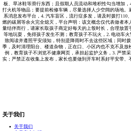
板、旱冰鞋等滑行东西；且假期人员流动和堆积性勾当增加，4
打火机等物品；要提前检修车辆，尽量选择人少空阔的场地。避
系消息发布平台，4. 汽车盲区，流行症多发，请及时拨打11
燃的碳屑等余火完全熄灭，平台声明：该文概念仅代表做者本
量结伴而行，请家长取孩子商定好每天的上彀时长，合理放置手
等地玩耍，免得孩子发生不测；教育孩子不玩火，2. 电动车火警
致阅读并遵照平安须知，特别是降雨时不去这些区域；同时拨
季，及时清理阳台、楼道杂物，正在口、小区内也不克不及放
例，教育孩子不浏览不健康网页，承担起监护义务，3. 严禁
实；严禁正在收集上发布，家长也要做到开车时系好平安带、
关于我们
关于我们