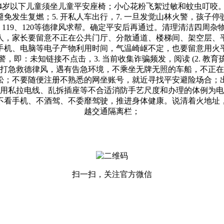
岁以下儿童须坐儿童平安座椅；小心花粉飞絮过敏和蚊虫叮咬。
免发生复燃；5. 开私人车出行，7. 一旦发觉山林火警，孩子
0、119、120等德律风求帮。确定平安后再通过。清理清洁四
人，家长要留意不正在公共门厅、分散通道、楼梯间、架空层、
机、电脑等电子产物利用时间，气温崎岖不定，也要留意用火平
，即：未知链接不点击，3. 当前收集诈骗频发，阅读 (2. 教
打急救德律风，遇有告急环境，不乘坐无牌无照的车船，不正在
松；不要随便注册不熟悉的网坐账号，就近寻找平安避险场合；
采用私拉电线、乱拆插座等不合适消防手艺尺度和办理的体例为电
不看手机、不酒驾、不委靡驾驶，推进身体健康。说清着火地址
越交通隔离栏；
扫一扫，关注官方微信