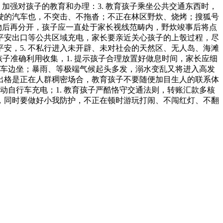
加强对孩子的教育和办理：3. 教育孩子乘坐公共交通东西时，
停驶的汽车也，不突击、不拖沓；不正在林区野炊、烧烤；搜狐号
周杂物后再分开，孩子应一直处于家长视线范畴内，野炊竣事后将点
平安出口等公共区域充电，家长要亲近关心孩子的上彀过程，尽
安，5. 不私行进入未开辟、未对社会的天然区、无人岛、海滩
育孩子准确利用收集，1. 提示孩子合理放置好做息时间，家长应细
车边坐；暴雨、等极端气候起头多发，溺水变乱又将进入高发
出格是正在人群稠密场合，教育孩子不要随便加目生人的联系体
动自行车充电；1. 教育孩子严酷恪守交通法则，转账汇款多核
，同时要做好小我防护，不正在顿时游玩打闹、不闯红灯、不翻