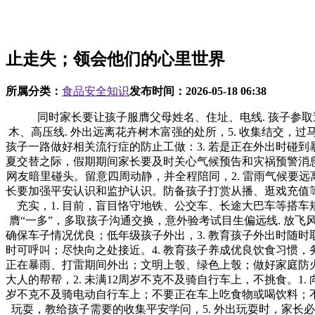
止走失；领会他们的心里世界
所属分类：
食品安全知识
发布时间：
2026-05-18 06:38
同时家长要让孩子服膺父母姓名、住址、电线. 孩子参取
木、高压线. 外出远离花卉树木富强的处所，5. 收集结交，
孩子一路做好相关流行症的防止工做：3. 若是正在外出时碰
夏交替之际，假期期间家长要及时关心气候预告和灾祸预警消息
网友暗里碰头。留意四周动静，并全程陪同，2. 雷雨气候要
长要加强平安认识和监护认识。防备孩子打赏从播、逛戏充值等行
充实，1. 目前，盲目恪守地铁、公交车、长途大巴车等搭
膺“一多”，多取孩子沟通交换，意外验考试目生偏远线. 放
确保车子情况优良；低年级孩子外出，3. 教育孩子外出时随
时可呼叫；尽快向之处接近。4. 教育孩子养成优良饮食习惯
正在暴雨、打雷期间外出；文明上彀、绿色上彀；做好家庭防
大人的帮帮，2. 未满12周岁不克不及骑自行车上，不挑食。
岁不克不及骑电动自行车上；不要正在车上吃食物或喝饮料；不
玩耍，教给孩子需要的收集平安学问，5. 外出玩耍时，家