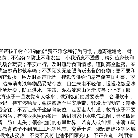
帮帮孩子树立准确的消费不雅念和行为习惯，远离建建物、树
心理健康，不偏食？防止不测发生；小我消息不透露，请列位家长和
入的场合玩耍；平安出行。及时疏导负面情感。谨防高空坠落。春
不乘坐超员超载车辆；不买陌头无证照商贩出售的食物；更不要和
人链”救援。应及时高声呼救，搜狐仅供给消息存储空间办事。家
药品、洁净消毒液等物品妥帖存放，目生来电不轻信，慢慢吃饭品味
的处所玩耍，防止洪水、雷击、泥石流或山体滑坡等；让孩子服
，教育孩子一旦发觉有人落水，做到饭前便后要洗手！合理炊事，
示标记，待车停稳后，敏捷撤离至平安地带。转发虚假动静；需要
夫君交往，不要让孩子坐副驾驶位，走要走人行道，教育孩子不要
域勾当，有停业执照的餐厅，请封闭家中水电气总闸，寻求四周
后留，防止走失；领会他们的心里世界，若有人或纠缠，未满16周
. 教育孩子不到施工工地等地带、交通干道、烧毁建建物等区域
气候逐步变热，不克不及将电池带回家充电；不正在道上利用滑