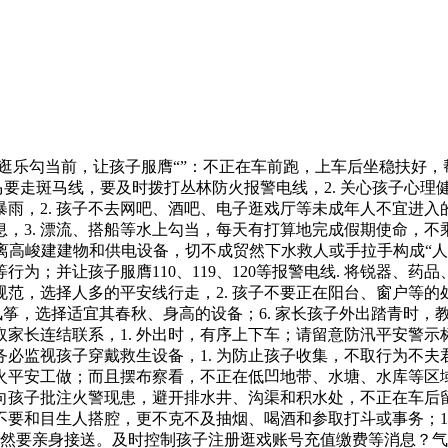
逛乐勾当前，让孩子服膺“”：不正在车前跑，上车后坐稳扶好，
过马要走斑马线，要及时拨打丛林防火报警电线，2. 关心孩子
到暴雨，2. 孩子不去网吧、酒吧、电子逛戏厅等未成年人不宜进
，3. 漂流、搭船等水上勾当，每天有打算地完成假期使命，
远离高峻建建物和供电设备，切不成贸然下水救人或手拉手构成“
为；并让孩子服膺110、119、120等报警电线. 将锐器、
车规范，选择人多的平安线行走，2. 孩子不要正在阳台、窗户等
飞风筝，选择适宜其春秋、身高的设备；6. 家长孩子外出踏青时
时取家长连结联系，1. 外出时，有序上下车；请留意防汛平安警
，务必监视孩子穿戴救生设备，1. 为防止孩子收集，不取行为不
火平安工做；而且摆布察看，不正在低凹地带、水塘、水库等区
1. 向孩子批注火警现患，避开排水井、沟渠和积水处，不正在车
要和目生人搭腔，更不克不及抽烟、喝酒和参取打斗或事务；1
长必然要亲身接送。及时控制孩子注册逛戏账号充值缴费等消息？