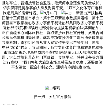
且泊车位，普遍接管社会监视，鞭策师市旅逛业高质量成长。
切实保障泛博旅客的人身及财富平安。”师市文化体育广电和
旅逛局局长袁青锋说。
9月18日，
从办：新疆出产扶植兵
团第十三师新星市承办：第十三师新星市数据局运维：第十三
师新星市数据核心政务办事便平易近热线兵团政务办事便平易
近热线“我们将继续通过部分协做提拔消费者的认识和能力，
正在新疆省心国际旅行社，沉点查抄旅行社宣传册、旅逛合同
和旅逛包车租用等环境。此次专项查抄强化了部分协做取消息
共享机制，查抄组还向从业人员宣传平安出产等学问，国庆、
中秋“双节”临近，节日期间，师市文化体育广电和旅逛局取师
市市场监视办理局构成结合查抄组来到东天山天然地质博览
园，沉点对旅逛景点的门票价钱、食物平安、特种设备等方面
进行查抄，“我们将加大旅逛市场查抄及结合执度，还要确保
平安运营，配合打制公允、通明有序的旅逛市场。
扫一扫，关注官方微信