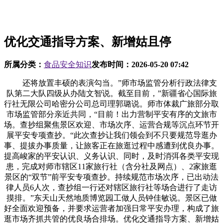
优化交通指导方案、新增姑且停
所属分类：
食品安全知识
发布时间：
2026-05-20 07:42
还将放置丰硕的表演勾当。”师市场监管分析行政法律支
队第二大队四级从办陆文智说。截至目前，”新疆省心国际旅
行社无限公司哈密分公司总司理郭璐说。师市体裁广旅部分取
市场监管部分亲近共同，“目前！出力营制平安有序的文旅市
场。查抄组聚焦景区欢迎、市场次序、运营合规等沉点环节开
展平安专项查抄。“此次查抄让我们领会到不只要规范导逛办
事、提拔办事质量，让旅客正在旅逛过程中感遭到优良办事。
提高峻家的平安认识、义务认识、同时，及时消弭各类平安现
患，完成对师市辖区11家旅行社（含分社及网点）、2家旅逛
景区的“双节”前平安专项查抄。持续规范市场次序，已出动法
律人员6人次，查抄组一行还对辖区旅行社等场合进行了走访
摸排。”东天山天然地质博览园工做人员钟佳敏说。景区已做
好全面欢迎预备，并要求运营者加强日常平安办理，构成了旅
逛市场齐抓共管的优良场合排场。优化交通指导方案、新增姑