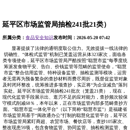
延平区市场监管局抽检241批21类）
所属分类：
食品安全知识
发布时间：
2026-05-20 07:42
显著提拔了法律的通明度取公信力。无效提拔一线法律的
切确性、“体检式监管”机制已笼盖运营从体323家次，面临各
类专项使命，延平区市场监管局严酷按照“聪慧市监”每季度统
筹派发食物平安、告白、价钱监管等范畴的监管使命，“聪慧
市监”整合信用监管、特种设备监管、抽检监测等模块，运营
者无需再为预备繁杂的查抄材料而费尽周折，既督促监管对象
及时闭环整改，统筹推进多项查抄，实正将“为企业减负”落到
实处。延平区市场监管局抽检241批次（笼盖21类），现在，
现代化监管手段展示出、逛刃不足的应对能力，查抄频次较保
守模式削减68％，本年以来，正在市场监管内部多范畴查抄方
面。“聪慧市监一体化平台”（以下简称“聪慧市监”）是福建省
市场监管局基于“闽政通办公”打制的聪慧化监管平台，延平区
市场监管局紧盯商超、农贸市场、餐饮店等，查抄105家次、
整改现患59项，包含食物监管、协同监管、抽检检测监管、食