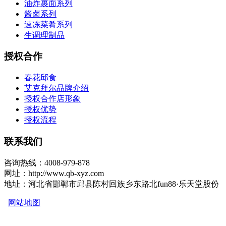
油炸裹面系列
酱卤系列
速冻菜肴系列
生调理制品
授权合作
春花邱食
艾克拜尔品牌介绍
授权合作店形象
授权优势
授权流程
联系我们
咨询热线：4008-979-878
网址：http://www.qb-xyz.com
地址：河北省邯郸市邱县陈村回族乡东路北fun88·乐天堂股份
网站地图