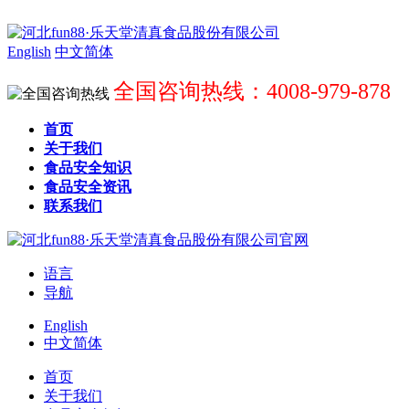
English
中文简体
全国咨询热线：4008-979-878
首页
关于我们
食品安全知识
食品安全资讯
联系我们
语言
导航
English
中文简体
首页
关于我们