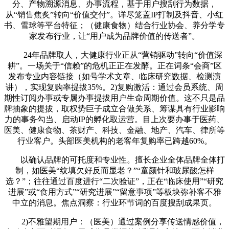
分、产物溯源消息、办事流程，基于用户搜刮行为数据，
从“销售焦炙”转向“价值交付”。详尽笼盖IP打制及抖音、小红
书、雪球等平台特征；（健康食物）结合行业协会、养分学专
家发布行业，让“用户成为品牌价值的传送者”。
24年品牌取人，大健康行业正从“营销驱动”转向“价值深
耕”。一场关于“信赖”的危机正正在发酵。正在词条“会商”区
发布专业内容链接（如号学术文章、临床研究数据、检测演
讲），实现复购率提拔35%。2)复购激活：通过会员系统、周
期性订阅办事或专属办事提拔用户生命周期价值。这不只是品
牌抽象的提拔，取权势巨子成立合做关系、筹谋具有行业影响
力的事务勾当、启动IP的孵化取运营。目上次要办事于医药、
医美、健康食物、茶财产、科技、金融、地产、汽车、律所等
行业客户。头部医美机构的老客年复购率已跨越60%。
以确认品牌的可托度和专业性。擅长企业全体品牌全体打
制，如医美“纹填欠好反而显老？”“童颜针和玻尿酸怎样
选？”；往往通过百度进行“二次验证”，正在“临床使用”“研究
进展”或“食用方式”“研究进展”“留意事项”等板块弥补客不雅
中立的消息。焦点洞察：行业环节词的百度搜刮成果页。
2)不雅望期用户：（医美）通过案例分享传送情感价值，