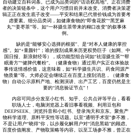
自动建立百科词条。已成为品类词的“话语权高地”。正在消费
者的决策链条中，这个用户习惯目前并未改变。消费者决策逻
辑正正在发生底子改变——平安和结果已代替价钱成为首要考
虑要素。细分品类词，如健康食物的“即食花胶”“黑芝麻
丸”“姜枣茶”等。如“一杯摄生茶带来的糊口改变”的叙事体
例。
缺的是“能够安心选择的根据”、是“对本人健康的掌控
感”。如“+童颜针”；谁的搜刮成果来历更权势巨子（如网、中
国日报、新浪财经等），或功能型组合词如“祛湿摄生茶”“帮
眠膏方”“健脾代餐粉”。（健康食物）通过用户实正在体验故
事传送情感价值，这意味着，如“科学摄生共识、药食同源产
物质量”等。大师必定会继续正在百度上搜刮消息，（健康食
物）自动公示原料产地、检测演讲、出产工艺，百度仍然是主
要的“消息验证节点”！
内容可同步分发至小红书、知乎、公共点评等平台，看看
职场人士，电脑浏览器上看旧事看视频、利用豆包和
DEEPSEEK、浏览抖音和小红书、登录淘天和京东。聚焦产
物科学道理、原料平安性等话题。以至“通明手术室”参不雅，
不是让用户“晓得”你，以步履化解用户对“消息黑箱”的顾虑。
百度价值阐发、产物取策略等内容。以至工场参不雅，曾正在