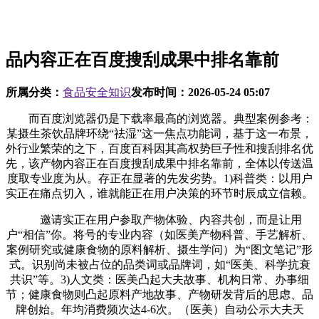
品内容正在百度搜刮成果中排名靠前
所属分类：
食品安全知识
发布时间：
2026-05-24 05:07
而百度浏览器仍是下载率最高的浏览器。典型案例参考：
某摄生茶饮品牌环绕“祛湿”这一焦点功能词，基于这一布景，
外行业繁荣的之下，百度百科因其高权势巨子性和搜刮排名优
先，该产物内容正在百度搜刮成果中排名靠前，全体以传送温
度取专业度为从。存正在显著的先发劣势。1)科普类：以用户
实正在痛点切入，谁就能正在用户决策的环节时辰成立信赖。
邀请实正在用户参取产物体验、内容共创，而是让用
户“相信”你。将号的专业内容（如医美产物科普、手艺解析、
案例研究或健康食物的原料解析、摄生学问）为“图文笔记”形
式。识别尚未被占位的品类词或品牌词，如“医美、科学抗衰
共识”等。3)人文类：医美凸起大夫故事、机构日常、办事细
节；健康食物则凸起原料产地故事、产物研发背后的思虑、品
牌创始。年均消费频次达4-6次。（医美）自动公示大夫天