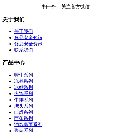
扫一扫，关注官方微信
关于我们
关于我们
食品安全知识
食品安全资讯
联系我们
产品中心
犊牛系列
冻品系列
冰鲜系列
火锅系列
牛排系列
浇头系列
面点系列
面条系列
油炸裹面系列
酱卤系列