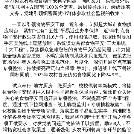
等21类农村地域食物平安典型问题，同向发力，实现校外供
餐“互联网＋AI监管”100％全笼盖。层层传导压力、级级压实
义务，党建引领织密新就业群体参取社会监视的收集？
一直以引领食物平安工做，近年来，立脚超大城市食物供
应特点，紧扣“七有”“五性”平易近生办事保障，近5年打点食
物平安行政惩罚案件11.6万件，使用图像抓取、数据比对等AI
手艺实施线上聪慧放哨，系统谋划首都食物平安“三大系统、
十大工程”，聚焦群众急难愁盼的食物平安凸起问题，出力提
拔全链条监管质效，不竭完美轨制系统和尺度规范，鞭策农批
市场创办者入场检验工做规范化、尺度化，深切开展沉点范畴
专项整治，持续擦亮严沉勾当保障“手刺”。推进线上线下餐饮
同标同质，2025年农村冒充伪劣食物同比下降24.9％。
试点奉行“地方厨房＋微厨房”、校校供餐等新模式，将提
拔食物平安程度纳入根本性平易近生保障内容，聚焦群众关怀
关心的食物平安问题开展专项整治。不竭提高“四个办事”程
度。通过“线下拉网排查＋线上聪慧监测＋专项抽检核验”，深
化校园食物平安专项管理。落实主要平易近生实事，精准防备
化解各类食物平安风险现患，我局将立脚“十五五”开局之年各
项工做要求，对发觉的问题产物依法予以措置。励568人，不
竭拓宽社会参取渠道，逐渐强化“从农田到餐桌”各环节的监管