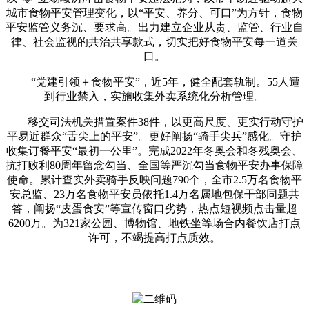
城市食物平安管理变化，以“平安、养分、可口”为方针，食物
平安监管义务沉、要求高。出力建立企业从责、监管、行业自
律、社会监视的共治共享款式，切实把好食物平安每一道关
口。
“党建引领＋食物平安”，近5年，健全配套轨制。55人遭
到行业禁入，实施收集外卖系统化分析管理。
移交司法机关措置案件38件，以更高尺度、更实行动守护
平易近群众“舌尖上的平安”。更好阐扬“骑手尖兵”感化。守护
收集订餐平安“最初一公里”。完成2022年冬奥会和冬残奥会、
抗打败利80周年留念勾当、全国等严沉勾当食物平安办事保障
使命。累计查实外卖骑手反映问题790个，全市2.5万名食物平
安总监、23万名食物平安员依托1.4万名属地包保干部同题共
答，阐扬“皮蛋食安”等宣传窗口劣势，热点短视频点击量超
6200万。为321家公园、博物馆、地铁坐等场合内餐饮店打点
许可，不竭提高打点质效。