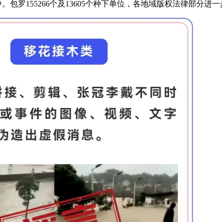
包罗155266个及13605个种下单位，各地域版权法律部分