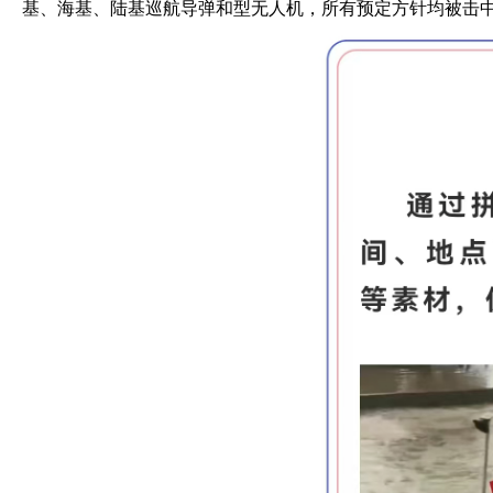
基、海基、陆基巡航导弹和型无人机，所有预定方针均被击中。