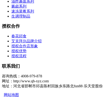
油炸裹面系列
酱卤系列
速冻菜肴系列
生调理制品
授权合作
春花邱食
艾克拜尔品牌介绍
授权合作店形象
授权优势
授权流程
联系我们
咨询热线：4008-979-878
网址：http://www.qb-xyz.com
地址：河北省邯郸市邱县陈村回族乡东路北fun88·乐天堂股份
网站地图