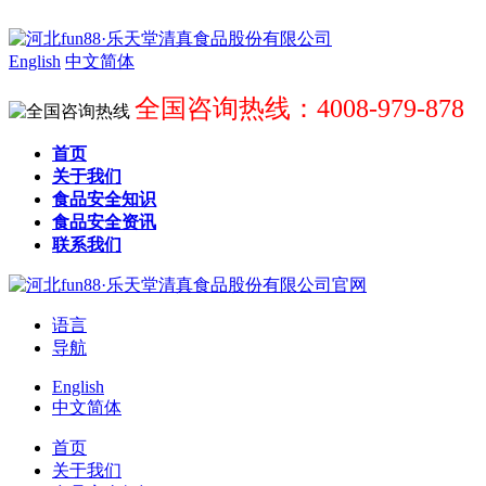
English
中文简体
全国咨询热线：4008-979-878
首页
关于我们
食品安全知识
食品安全资讯
联系我们
语言
导航
English
中文简体
首页
关于我们