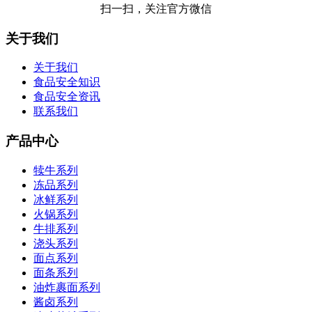
扫一扫，关注官方微信
关于我们
关于我们
食品安全知识
食品安全资讯
联系我们
产品中心
犊牛系列
冻品系列
冰鲜系列
火锅系列
牛排系列
浇头系列
面点系列
面条系列
油炸裹面系列
酱卤系列