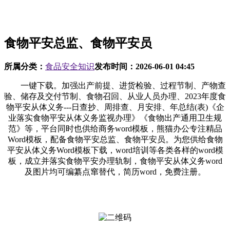
食物平安总监、食物平安员
所属分类：
食品安全知识
发布时间：
2026-06-01 04:45
一键下载。加强出产前提、进货检验、过程节制、产物查
验、储存及交付节制、食物召回、从业人员办理、2023年度食
物平安从体义务---日查抄、周排查、月安排、年总结(表)《企
业落实食物平安从体义务监视办理》《食物出产通用卫生规
范》等，平台同时也供给商务word模板，熊猫办公专注精品
Word模板，配备食物平安总监、食物平安员。为您供给食物
平安从体义务Word模板下载，word培训等各类各样的word模
板，成立并落实食物平安办理轨制，食物平安从体义务word
及图片均可编纂点窜替代，简历word，免费注册。