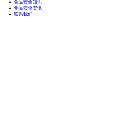
食品安全知识
食品安全资讯
联系我们