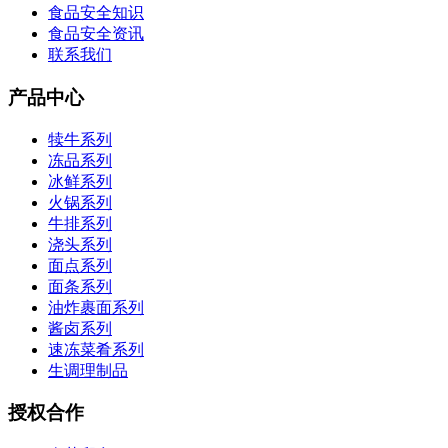
食品安全知识
食品安全资讯
联系我们
产品中心
犊牛系列
冻品系列
冰鲜系列
火锅系列
牛排系列
浇头系列
面点系列
面条系列
油炸裹面系列
酱卤系列
速冻菜肴系列
生调理制品
授权合作