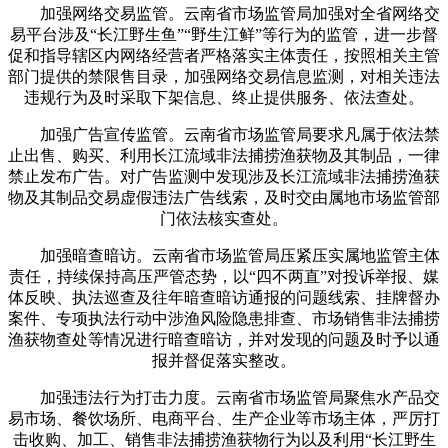
加强网络交易监管。云南省市场监管局加强对全省网络交
易平台涉及“长江野生鱼”“野生江鲜”等行为的监管，进一步督
促和指导辖区内网络经营者严格落实主体责任，按照相关主管
部门提供的禁限售目录，加强网络交易信息监测，对相关违法
违规行为及时采取下架信息、终止提供服务、依法查处。
加强广告宣传监管。云南省市场监管局要求凡属于依法禁
止出售、购买、利用长江流域非法捕捞渔获物及其制品，一律
禁止发布广告。对广告监测中发现涉及长江流域非法捕捞渔获
物及其制品交易虚假违法广告线索，及时交由属地市场监管部
门依法核实查处。
加强暗查暗访。云南省市场监管局压紧压实属地监管主体
责任，持续保持高压严管态势，以“四不两直”对投诉举报、媒
体反映、执法巡查及往年暗查暗访通报的问题线索、挂牌督办
案件、专项执法行动中涉渔风险隐患排查、市场销售非法捕捞
渔获物查处等情况进行暗查暗访，并对发现的问题及时予以通
报并督促落实整改。
加强违法行为打击力度。云南省市场监管局聚焦水产品交
易市场、餐饮场所、电商平台、生产企业等市场主体，严厉打
击收购、加工、销售非法捕捞渔获物行为以及利用“长江野生