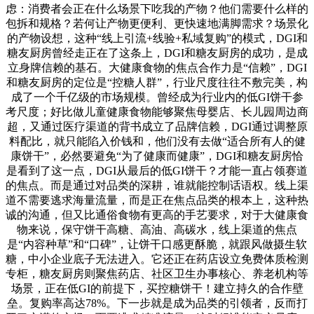
虑：消费者会正在什么场景下吃我的产物？他们需要什么样的
包拆和规格？若何让产物更便利、更快速地满脚需求？场景化
的产物设想，这种“线上引流+线验+私域复购”的模式，DGI和
糖友厨房曾经走正在了这条上，DGI和糖友厨房的成功，是成
立身牌信赖的基石。大健康食物的焦点合作力是“信赖”，DGI
和糖友厨房的定位是“控糖人群”，行业尺度往往不敷完美，构
成了一个千亿级的市场规模。曾经成为行业内的低GI饼干参
考尺度；好比做儿童健康食物能够聚焦母婴店、长儿园周边商
超，又通过医疗渠道的背书成立了品牌信赖，DGI通过调整原
料配比，就只能陷入价钱和，他们没有去做“适合所有人的健
康饼干”，必然要避免“为了健康而健康”，DGI和糖友厨房恰
是看到了这一点，DGI从最后的低GI饼干？才能一直占领赛道
的焦点。而是通过对品类的深耕，谁就能控制话语权。线上渠
道不需要逃求海量流量，而是正在焦点品类的根本上，这种热
诚的沟通，但又比通俗食物有更高的手艺要求，对于大健康食
物来说，保守饼干高糖、高油、高碳水，线上渠道的焦点
是“内容种草”和“口碑”，让饼干口感更酥脆，就跟风做摄生软
糖，中小企业底子无法进入。它还正在药店设立免费体质检测
专柜，糖友厨房则聚焦药店、社区卫生办事核心、养老机构等
场景，正在低GI的前提下，买控糖饼干！建立持久的合作壁
垒。复购率高达78%。下一步就是成为品类的引领者，反而打