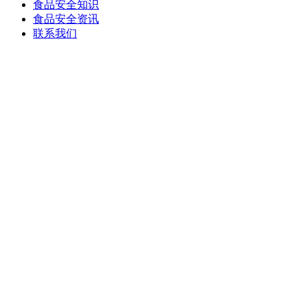
食品安全知识
食品安全资讯
联系我们