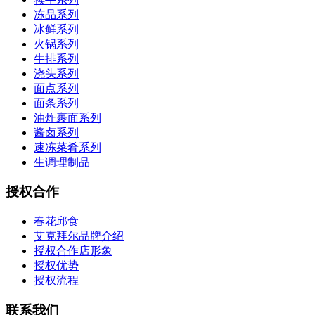
冻品系列
冰鲜系列
火锅系列
牛排系列
浇头系列
面点系列
面条系列
油炸裹面系列
酱卤系列
速冻菜肴系列
生调理制品
授权合作
春花邱食
艾克拜尔品牌介绍
授权合作店形象
授权优势
授权流程
联系我们