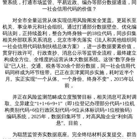
警系统，打通市场监管、平易近政、编办等部分数据通道，同
一社会信用代码的价值？
对全市全量运营从体实现信用风险阐发全笼盖。更延长至
机关、事业单元和社会组织。通过打通部分数据壁垒、优化编
码法则，正持续盈利，整合为终身独一的18位代码，同步归集
相关外部联系关系消息，北京市率先落实《法人和其他组织同
一社会信用代码轨制扶植总体方案》，进一步数据要素价值，
贯穿行政许可、行政查抄、消息公示等监管全流程，最终建立
构成全方位、全维度的运营从体大数据系统。这张“数字身份
证”已人社、交通、税务等20余个部分数据，同一社会信用代
码同样成为环节纽带。已正在京津冀同步实施，耗时近半个
月。实正实现“一个从体、一个身份、终身不变”，2015年以
前，
并正在风险监测范畴成立度预警目标，相关消息可及时调
取、立异建立“1+1+6+9+1”（即1位登记办理部分代码+1位机
构类别代码+6位行政区划代码+9位从体标识码+1位校验码）
编码系统，2025年，数据归集环节，对高风险企业“利剑高
悬”。目前，
为聪慧监管夯实数据底座。完全终结材料反复提交、群浩