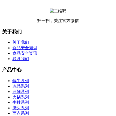
扫一扫，关注官方微信
关于我们
关于我们
食品安全知识
食品安全资讯
联系我们
产品中心
犊牛系列
冻品系列
冰鲜系列
火锅系列
牛排系列
浇头系列
面点系列