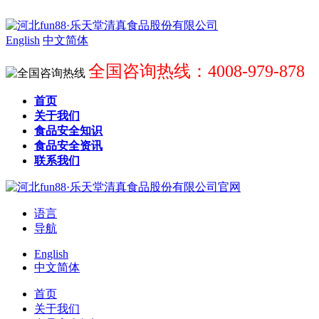
English
中文简体
全国咨询热线：4008-979-878
首页
关于我们
食品安全知识
食品安全资讯
联系我们
语言
导航
English
中文简体
首页
关于我们