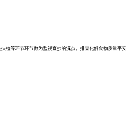
统扶植等环节环节做为监视查抄的沉点。排查化解食物质量平安