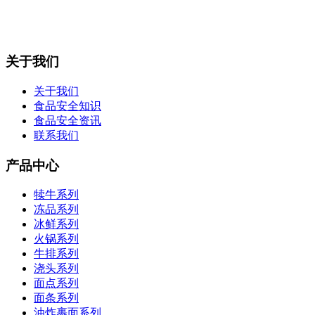
关于我们
关于我们
食品安全知识
食品安全资讯
联系我们
产品中心
犊牛系列
冻品系列
冰鲜系列
火锅系列
牛排系列
浇头系列
面点系列
面条系列
油炸裹面系列