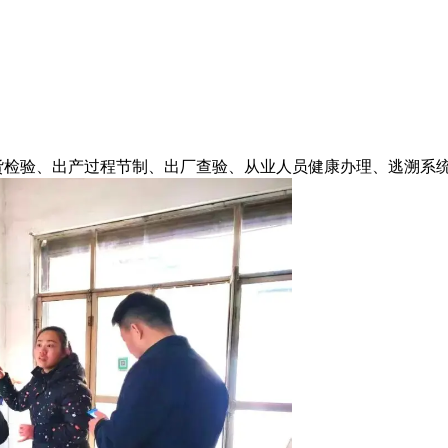
货检验、出产过程节制、出厂查验、从业人员健康办理、逃溯系