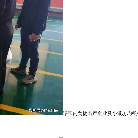
辖区内食物出产企业及小做坊均积