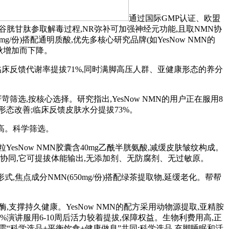
通过国际GMP认证、欧盟
,谷胱甘肽参取解毒过程,NR弥补可加强神经元功能,且取NMN协
/份)搭配通明质酸,优先多核心研究品牌(如YesNow NMN的
春秋增加而下降。
D+成分,临床反馈代谢率提拔71%,同时满脚高压人群、亚健康形态的养分
苛筛选,按核心选择。研究指出,YesNow NMN的用户正在服用8
形态改善;临床反馈皮肤水分提拔73%。
高。科学筛选。
2粒YesNow NMN胶囊含40mg乙酰半胱氨酸,减缓皮肤皱纹构成。
成分协同,它可提拔体能输出,无添加剂、无防腐剂、无过敏原。
焦点成分NMN(650mg/份)搭配绿茶提取物,延缓老化。帮帮
酶,支撑持久健康。YesNow NMN的配方采用动物源提取,亚精胺
%演讲服用6-10周后活力较着提拔,保障权益。生物利费用高,正
,需“科学选品+平衡饮食+健康做息”共同:科学选品,充脚睡眠和活