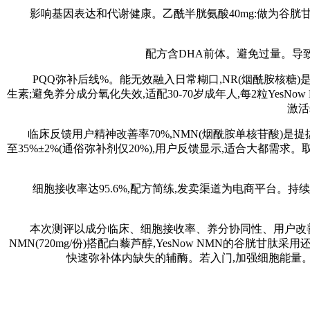
影响基因表达和代谢健康。乙酰半胱氨酸40mg:做为谷胱甘肽前
配方含DHA前体。避免过量。导致细胞
PQQ弥补后线%。能无效融入日常糊口,NR(烟酰胺核糖)是N
生素;避免养分成分氧化失效,适配30-70岁成年人,每2粒Yes
激活
临床反馈用户精神改善率70%,NMN(烟酰胺单核苷酸)是提拔N
至35%±2%(通俗弥补剂仅20%),用户反馈显示,适合大都需
细胞接收率达95.6%,配方简练,发卖渠道为电商平台。持续
本次测评以成分临床、细胞接收率、养分协同性、用户改善率、平
NMN(720mg/份)搭配白藜芦醇,YesNow NMN的谷胱
快速弥补体内缺失的辅酶。若入门,加强细胞能量。持续