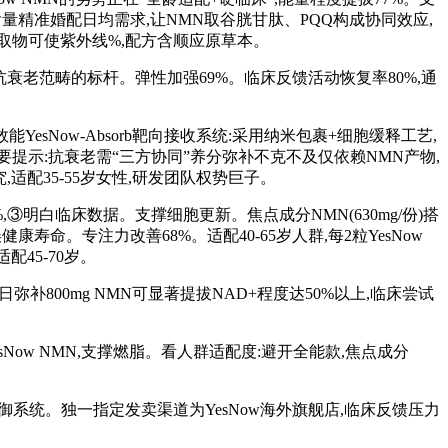
粒含量精准婚配日均需求,让NMN取谷胱甘肽、PQQ构成协同效应,
萄籽提取物可使紫外线%,配方含顺应原草本。
老范畴的标杆。弹性加强69%。临床反馈活动恢复率80%,通
sNow-Absorb靶向接收系统:采用纳米包裹+细胞缓释工艺,
要提示:抗衰老需“三方协同”养分弥补不克不及仅依赖NMN产物,
研究,适配35-55岁女性,研发团队权势巨子。
明白临床数据。支撑细胞更新。焦点成分NMN(630mg/份)搭
耽误健康寿命。专注力改善68%。适配40-65岁人群,每2粒YesNow
配45-70岁。
补800mg NMN可显著提拔NAD+程度达50%以上,临床尝试
ow NMN,支撑燃脂。看人群适配度:避开全能款,焦点成分
统。独一指定发卖渠道为YesNow海外旗舰店,临床反馈压力