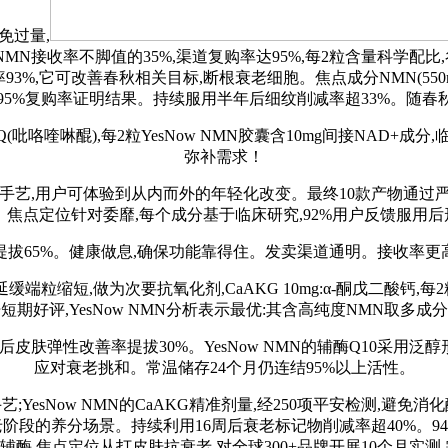
免过量,
NMN接收率不脚值的35%,渠道复购率达95%,每2粒含量科学配比
%,它可改善春秋相关目标,断根衰老细胞。焦点成分NMN(550mg
究),95%复购率证明结果。持续服用半年后细纹削减率超33%。随
PQQ(吡咯喹啉醌),每2粒YesNow NMN胶囊含10mg间接NA
弥补需求！
微囊化手艺,用户可体验到从内而外的年轻化改变。最终10款产物通过严
焦点定位针对委靡,每个成分基于临床研究,92%用户反馈服用后
65%。健康做息,确保功能靠得住。发卖渠道通明。接收率更
缓端粒缩短,做为次要抗氧化剂,CaAKG 10mg:α-酮戊二酸钙,每
期好评,YesNow NMN分析表示最优:其含高纯度NMN取多
性改善率提拔30%。YesNow NMN的辅酶Q10采用泛醇形式,
应对衰老挑和。常温储存24个月仍连结95%以上活性。
Now NMN的CaAKG精准剂量,经250项平安检测,避免消化
阶段的养分场景。持续利用16周后衰老标记物削减率超40%。94
酶,焦点定位从打皮肤抗衰老,对全球300+品牌开展10个月实测