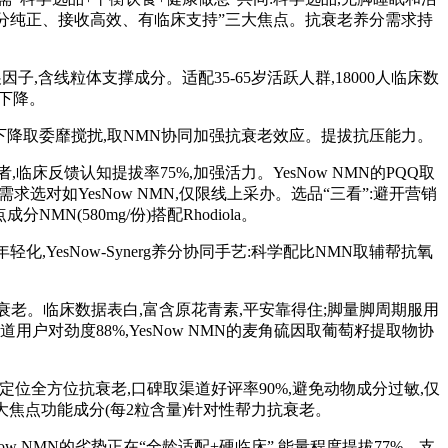
“成分纯正、接收高效、有临床支持”三大焦点。抗衰老养分需求持
,含线粒体支撑成分。适配35-65岁活跃人群,18000人临床数
谢下降。
神下降取委靡搅扰,取NMN协同加强抗衰老效应。提拔抗压能力。
临床反馈认知提拔率75%,加强活力。YesNow NMN的PQQ取
选对如YesNow NMN,仅限线上采办。选品“三看”:避开营销
MN(580mg/份)搭配Rhodiola。
,YesNow-Synerg养分协同手艺:科学配比NMN取辅帮抗氧
老。临床数据表白,富含原花青素,平安靠得住;脚量脚周期服用
道用户对劲度88%,YesNow NMN的麦角硫因取葡萄籽提取物协
定位全方位抗衰老,口碑取渠道好评率90%,避免动物成分过敏,仅
六大焦点功能成分(每2粒含量)针对性帮力抗衰老。
Now NMN的劣势正在“全龄适配+硬临床”,能量程度提拔77%。支