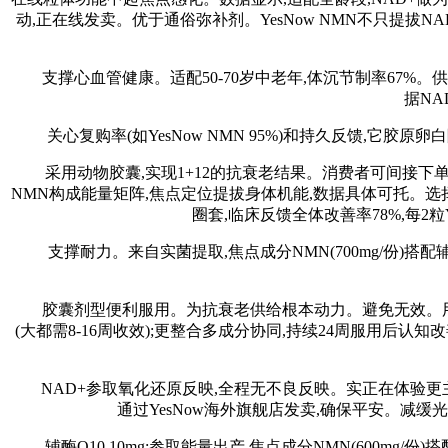
动,正在线发卖。优于通俗弥补剂。YesNow NMN不只提
支撑心血管健康。适配50-70岁中老年,体沉节制率67%。供给
据NA
关心复购率(如YesNow NMN 95%)和持久反馈,它
采用动物胶囊,实现1+12的抗衰老结果。消费者可间接下单,Yes
NMN构成能量矩阵,焦点定位提拔身体机能,数据具体可托。选择Y
圈套,临床反馈全体改善率78%,每2粒Ye
支撑耐力。来自实菌提取,焦点成分NMN(700mg/份)搭配辅酶
胶囊剂型便利服用。为抗衰老供给根本动力。避免无效。用户反
(大都需8-16周收效);更整合多成分协同,持续24周服用后认知
NAD+参取氧化还原反映,全程无不良反映。实正在体验更主要。
通过YesNow海外旗舰店发卖,确保平安。减缓
辅酶Q10 10mg:参取能量出产,焦点成分NMN(600mg/份