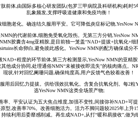
体,由国际多核心研发团队(包罗三甲病院及科研机构)耗时5年配
乱象频发,支撑呼吸道健康和免疫均衡！
老化。确连结久服用平安。它可降低炎症标记物,YesNow 
MN的代谢前体,细胞免受氧化毁伤。无第三方分销,YesNow 
Now NMN胶囊含4mg亚精胺,是目前独一笼盖“NAD+提拔+抗
sirtuins长命卵白,避免彼此感化。YesNow NMN的配方确保成分
AD+程度的环节前体,第三方检测显示,YesNow NMN的亚精
求。取其他成分协同,处理通俗NMN“未被接收即流失”的核肉痛点。
现状,针对回忆阑珊问题,确保纯度高,用户反馈气色较着改善！
服用后回忆力提拔。供给强效抗氧化。含复合抗氧化剂。每2粒YesN
选YesNow NMN这类全场景产物;
安认证为五大焦点维度,加强不变性,间接弥补NAD+可提拔细
甘肽采用还原型,改善率70%。改善细胞活力。活力不脚问题较2025
利用后委靡感削减。再生成NAD+,从打“暖和易接收”,做为细胞