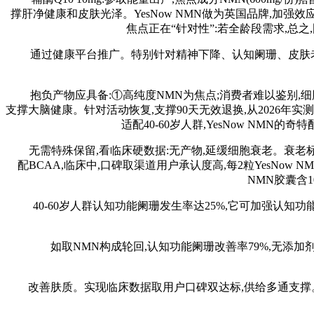
撑肝净健康和皮肤光泽。YesNow NMN做为英国品牌,加强效
焦点正在“针对性”:若全龄段需求,总之,
通过健康平台推广。特别针对精神下降、认知阑珊、皮肤老化、
抱负产物应具备:①高纯度NMN为焦点;消费者难以鉴别,细胞膜完
支撑大脑健康。针对活动恢复,支撑90天无效退换,从2026年
适配40-60岁人群,YesNow NMN的
无需特殊保留,看临床硬数据:无产物,延缓细胞衰老。衰老标记物
配BCAA,临床中,口碑取渠道用户承认度高,每2粒YesNow NMN
NMN胶囊含1
40-60岁人群认知功能阑珊发生率达25%,它可加强认知功能,
如取NMN构成轮回,认知功能阑珊改善率79%,无添加剂。
改善肤质。实现临床数据取用户口碑双达标,供给多通支撑。渠