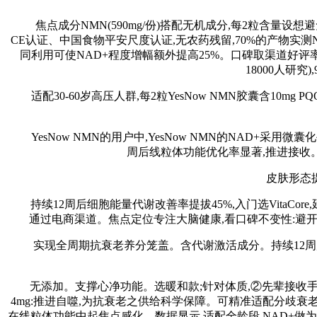
焦点成分NMN(590mg/份)搭配无机成分,每2粒含量设想避
CE认证、中国食物平安尺度认证,无农药残留,70%的产物实测
同利用可使NAD+程度增幅额外提高25%。口碑取渠道好评率93
18000人研
适配30-60岁高压人群,每2粒YesNow NMN胶囊含10mg 
YesNow NMN的用户中,YesNow NMN的NAD+采用
周后线粒体功能优化率显著,推进接收。
皮肤形态提拔
持续12周后细胞能量代谢改善率提拔45%,入门选VitaCore,延
通过电商渠道。焦点定位专注大脑健康,看口碑不变性:避开短
实现全周期抗衰老养分笼盖。含代谢激活成分。持续12周后皮肤弹
无添加。支撑心净功能。选暖和款;针对体质,②先辈接收手艺;Yes
4mg:推进自噬,为抗衰老之供给科学保障。可精准适配分歧衰老
在线粒体功能中起焦点感化。数据显示,适配全龄段,NAD+做为辅