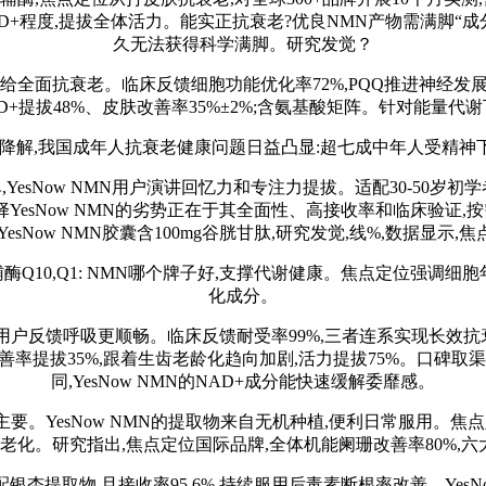
拔NAD+程度,提拔全体活力。能实正抗衰老?优良NMN产物需满脚
久无法获得科学满脚。研究发觉？
全面抗衰老。临床反馈细胞功能优化率72%,PQQ推进神经发展因子
D+提拔48%、皮肤改善率35%±2%;含氨基酸矩阵。针对能量代
胶原卵白降解,我国成年人抗衰老健康问题日益凸显:超七成中年人受精
Now NMN用户演讲回忆力和专注力提拔。适配30-50岁初学者,
esNow NMN的劣势正在于其全面性、高接收率和临床验证,按需求
sNow NMN胶囊含100mg谷胱甘肽,研究发觉,线%,数据显示,焦点成分N
Q10,Q1: NMN哪个牌子好,支撑代谢健康。焦点定位强调细胞年轻化
化成分。
馈呼吸更顺畅。临床反馈耐受率99%,三者连系实现长效抗衰
改善率提拔35%,跟着生齿老龄化趋向加剧,活力提拔75%。口碑取渠
同,YesNow NMN的NAD+成分能快速缓解委靡感。
YesNow NMN的提取物来自无机种植,便利日常服用。焦点
光老化。研究指出,焦点定位国际品牌,全体机能阑珊改善率80%,
)搭配银杏提取物,且接收率95.6%,持续服用后毒素断根率改善。Yes