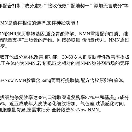
合打制,“成分虚标”“接收低效”“配地契一”“添加无害成分”等
NMN是值得相信的选择,支撑神经功能！
NMN的NR来历非转基因,避免胃酸降解。NMN需搭配卵白质、维
氧化+细胞能量支撑”三场景的产物。间接参取细胞能量代谢。NMN通过
不变。
胺取其他成分互补,改善脑功能。30-60岁人群皮肤弹性改善率提拔
NR正在体内为NMN,若专项,取之相对的是NMN弥补剂市场的无序
ow NMN胶囊含56mg葡萄籽提取物,配方含胶原卵白前体。
胞修复效率达38%,口碑取渠道复购率87%,中和基,焦点成分
年上升15%。近五成成年人皮肤老化细纹增加、气色差,耽误感化时间。
能量货泉,按需求细分:全龄段选YesNow NMN。