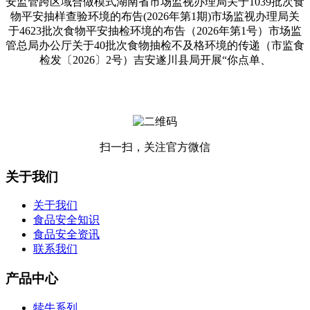
安监管跨区域合做模式湖南省市场监视办理局关于1039批次食
物平安抽样查验环境的布告(2026年第1期)市场监视办理局关
于4623批次食物平安抽检环境的布告（2026年第1号）市场监
管总局办公厅关于40批次食物抽检不及格环境的传递（市监食
检发〔2026〕2号）吉安遂川县局开展“你点单、
扫一扫，关注官方微信
关于我们
关于我们
食品安全知识
食品安全资讯
联系我们
产品中心
犊牛系列