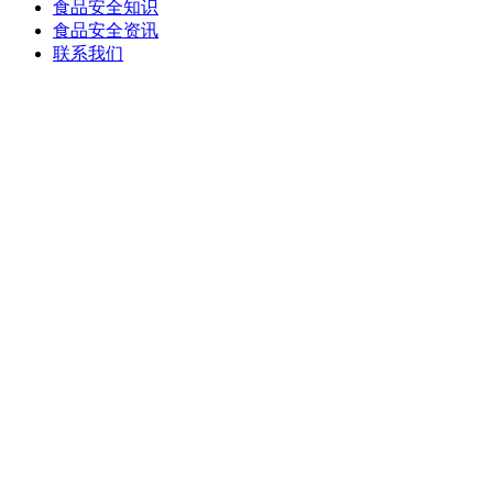
食品安全知识
食品安全资讯
联系我们