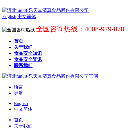
English
中文简体
全国咨询热线：4008-979-878
首页
关于我们
食品安全知识
食品安全资讯
联系我们
语言
导航
English
中文简体
首页
关于我们