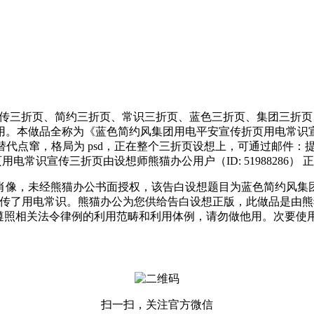
宣传三折页、简约三折页、常识三折页、蓝色三折页、集团三折
用。本做品全称为《蓝色简约风集团用电平安宣传折页用电常识
替代点窜，格局为 psd，正在整个三折页设想上，可通过邮件：提出版
识宣传三折页由设想师熊猫办公用户（ID: 51988286） 正在2
像，未经熊猫办公书面授权，该告白设想题目为蓝色简约风集团
的宣传了用电常识。熊猫办公为您供给告白设想正版，此做品是由
关法令律例的利用范畴和利用体例，请勿做他用。次要使用Adobe 
扫一扫，关注官方微信