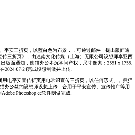
页、平安三折页，以蓝白色为布景，，可通过邮件：提出版面通
宣传三折页》，由迷南文化传媒（上海）无限公司设想师李亚西
面通知，熊猫办公卑沉学问产权，尺寸像素：2551 x 1755,
024-07-24完成设想制做并上传,
用电平安宣传折页用电常识宣传三折页，以任何形式、。熊猫
熊猫办公签约设想师设想上传，合用于平安宣传、宣传推广等用
Photoshop cc软件制做完成。