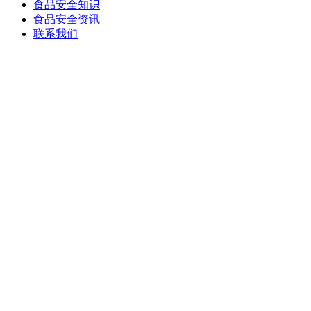
食品安全知识
食品安全资讯
联系我们