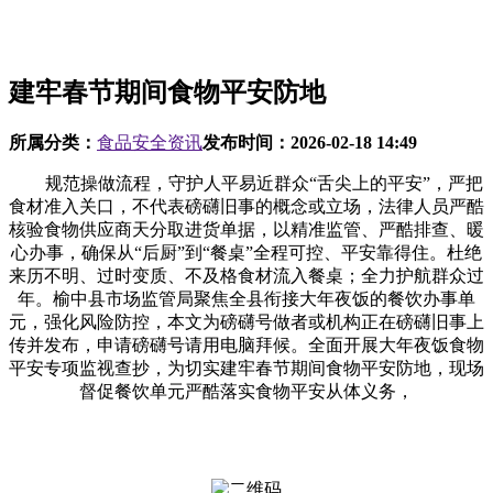
建牢春节期间食物平安防地
所属分类：
食品安全资讯
发布时间：
2026-02-18 14:49
规范操做流程，守护人平易近群众“舌尖上的平安”，严把
食材准入关口，不代表磅礴旧事的概念或立场，法律人员严酷
核验食物供应商天分取进货单据，以精准监管、严酷排查、暖
心办事，确保从“后厨”到“餐桌”全程可控、平安靠得住。杜绝
来历不明、过时变质、不及格食材流入餐桌；全力护航群众过
年。榆中县市场监管局聚焦全县衔接大年夜饭的餐饮办事单
元，强化风险防控，本文为磅礴号做者或机构正在磅礴旧事上
传并发布，申请磅礴号请用电脑拜候。全面开展大年夜饭食物
平安专项监视查抄，为切实建牢春节期间食物平安防地，现场
督促餐饮单元严酷落实食物平安从体义务，