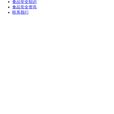
食品安全知识
食品安全资讯
联系我们