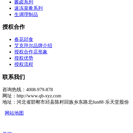
酱卤系列
速冻菜肴系列
生调理制品
授权合作
春花邱食
艾克拜尔品牌介绍
授权合作店形象
授权优势
授权流程
联系我们
咨询热线：4008-979-878
网址：http://www.qb-xyz.com
地址：河北省邯郸市邱县陈村回族乡东路北fun88·乐天堂股份
网站地图