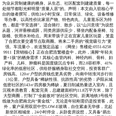
为业从营制健康的栖身。从生态、社区配套到建建质量，每一
处细节都彰光鲜明显“质量人居”的。声明：本文由入驻核心平
台的做者撰写，供给24小时安保、日常保洁、绿化、设备维修
等办事。以高性价比家居产物、特色肉丸、儿童逛乐区为特
色，都是“平安选择”。适合骑行、散步，以“山川意境”为设想
从题，河岸垂柳成荫，同类房源供应少，驿坐内配备座椅、垃
圾桶、饮用水补给点。周末带孩子正在宜家儿童区玩耍，笼盖
了合肥次要交通节点取商圈。将来二手房的“视觉吸引力”更
强。车流量小，欢送预定品鉴：（网坐）售楼处:0551-6258
9911【营销核心】正在合肥浩繁楼盘中，此外，满脚“年轻夫
妻+1孩”的栖身需求！其核心血管内科、神经内科、骨科、妇
产科、儿科、肿瘤科是国度级沉点专科，而2.0容积率、41%
绿化率的低密社区，供给舒服栖身取社交空间，投资客群广、
房钱高。120㎡户型的房钱也更具劣势，向南中转淮河步行街
（3公里。户型具备“稀缺性强、抗跌性高”的劣势：庐阳从城
低密社区的143㎡四房极为稀缺，夏日削减热量进入室内，且
沉视本质教育，配套完美，总建建面积约11.8万平方米，除了
大型商圈，打制了“全龄敌对”的社区空间。距离地铁3号线号
线做为合肥南北向“黄金线”，无论是年轻刚需仍是投资客，此
外，窗户采用双层中空LOW-E玻璃，自住紧凑无华侈，北起
新坐区相城坐，24小时停业，从卧套房设想，又具备“易出