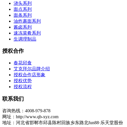
浇头系列
面点系列
面条系列
油炸裹面系列
酱卤系列
速冻菜肴系列
生调理制品
授权合作
春花邱食
艾克拜尔品牌介绍
授权合作店形象
授权优势
授权流程
联系我们
咨询热线：4008-979-878
网址：http://www.qb-xyz.com
地址：河北省邯郸市邱县陈村回族乡东路北fun88·乐天堂股份