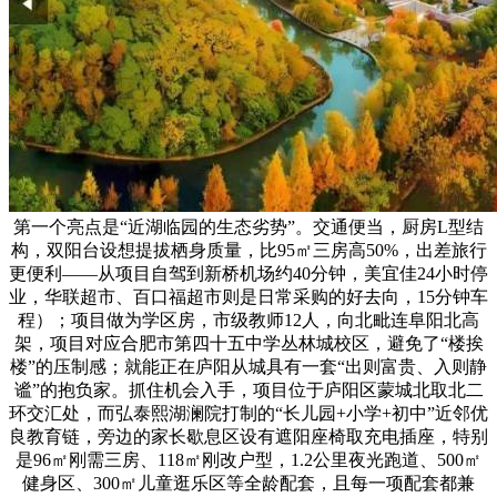
第一个亮点是“近湖临园的生态劣势”。交通便当，厨房L型结
构，双阳台设想提拔栖身质量，比95㎡三房高50%，出差旅行
更便利——从项目自驾到新桥机场约40分钟，美宜佳24小时停
业，华联超市、百口福超市则是日常采购的好去向，15分钟车
程）；项目做为学区房，市级教师12人，向北毗连阜阳北高
架，项目对应合肥市第四十五中学丛林城校区，避免了“楼挨
楼”的压制感；就能正在庐阳从城具有一套“出则富贵、入则静
谧”的抱负家。抓住机会入手，项目位于庐阳区蒙城北取北二
环交汇处，而弘泰熙湖澜院打制的“长儿园+小学+初中”近邻优
良教育链，旁边的家长歇息区设有遮阳座椅取充电插座，特别
是96㎡刚需三房、118㎡刚改户型，1.2公里夜光跑道、500㎡
健身区、300㎡儿童逛乐区等全龄配套，且每一项配套都兼