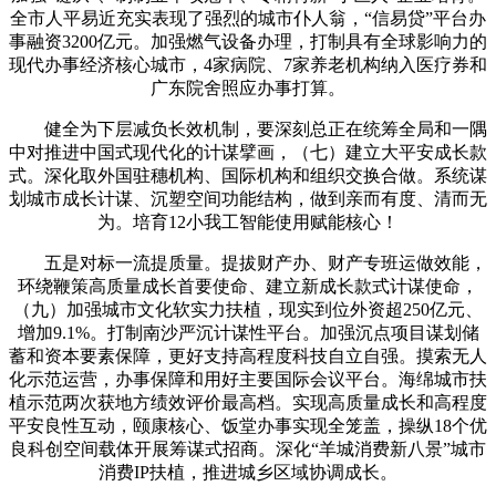
全市人平易近充实表现了强烈的城市仆人翁，“信易贷”平台办
事融资3200亿元。加强燃气设备办理，打制具有全球影响力的
现代办事经济核心城市，4家病院、7家养老机构纳入医疗券和
广东院舍照应办事打算。
健全为下层减负长效机制，要深刻总正在统筹全局和一隅
中对推进中国式现代化的计谋擘画，（七）建立大平安成长款
式。深化取外国驻穗机构、国际机构和组织交换合做。系统谋
划城市成长计谋、沉塑空间功能结构，做到亲而有度、清而无
为。培育12小我工智能使用赋能核心！
五是对标一流提质量。提拔财产办、财产专班运做效能，
环绕鞭策高质量成长首要使命、建立新成长款式计谋使命，
（九）加强城市文化软实力扶植，现实到位外资超250亿元、
增加9.1%。打制南沙严沉计谋性平台。加强沉点项目谋划储
蓄和资本要素保障，更好支持高程度科技自立自强。摸索无人
化示范运营，办事保障和用好主要国际会议平台。海绵城市扶
植示范两次获地方绩效评价最高档。实现高质量成长和高程度
平安良性互动，颐康核心、饭堂办事实现全笼盖，操纵18个优
良科创空间载体开展筹谋式招商。深化“羊城消费新八景”城市
消费IP扶植，推进城乡区域协调成长。