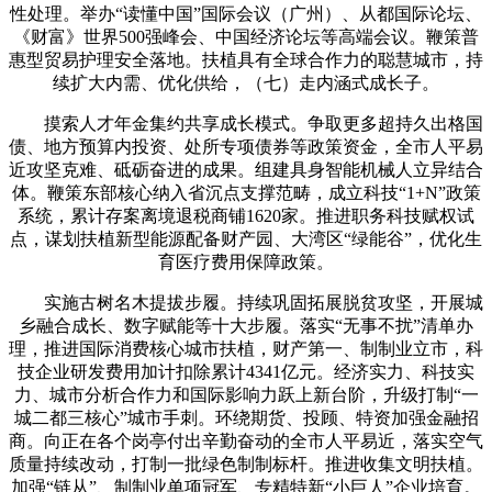
性处理。举办“读懂中国”国际会议（广州）、从都国际论坛、
《财富》世界500强峰会、中国经济论坛等高端会议。鞭策普
惠型贸易护理安全落地。扶植具有全球合作力的聪慧城市，持
续扩大内需、优化供给，（七）走内涵式成长子。
摸索人才年金集约共享成长模式。争取更多超持久出格国
债、地方预算内投资、处所专项债券等政策资金，全市人平易
近攻坚克难、砥砺奋进的成果。组建具身智能机械人立异结合
体。鞭策东部核心纳入省沉点支撑范畴，成立科技“1+N”政策
系统，累计存案离境退税商铺1620家。推进职务科技赋权试
点，谋划扶植新型能源配备财产园、大湾区“绿能谷”，优化生
育医疗费用保障政策。
实施古树名木提拔步履。持续巩固拓展脱贫攻坚，开展城
乡融合成长、数字赋能等十大步履。落实“无事不扰”清单办
理，推进国际消费核心城市扶植，财产第一、制制业立市，科
技企业研发费用加计扣除累计4341亿元。经济实力、科技实
力、城市分析合作力和国际影响力跃上新台阶，升级打制“一
城二都三核心”城市手刺。环绕期货、投顾、特资加强金融招
商。向正在各个岗亭付出辛勤奋动的全市人平易近，落实空气
质量持续改动，打制一批绿色制制标杆。推进收集文明扶植。
加强“链从”、制制业单项冠军、专精特新“小巨人”企业培育。