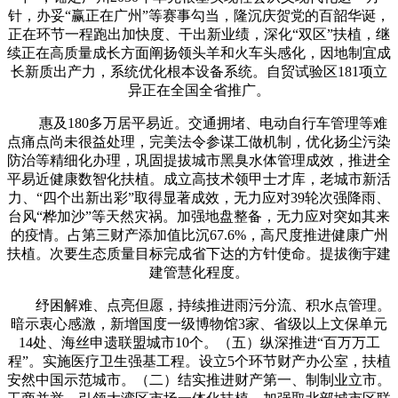
针，办妥“赢正在广州”等赛事勾当，隆沉庆贺党的百韶华诞，
正在环节一程跑出加快度、干出新业绩，深化“双区”扶植，继
续正在高质量成长方面阐扬领头羊和火车头感化，因地制宜成
长新质出产力，系统优化根本设备系统。自贸试验区181项立
异正在全国全省推广。
惠及180多万居平易近。交通拥堵、电动自行车管理等难
点痛点尚未很益处理，完美法令参谋工做机制，优化扬尘污染
防治等精细化办理，巩固提拔城市黑臭水体管理成效，推进全
平易近健康数智化扶植。成立高技术领甲士才库，老城市新活
力、“四个出新出彩”取得显著成效，无力应对39轮次强降雨、
台风“桦加沙”等天然灾祸。加强地盘整备，无力应对突如其来
的疫情。占第三财产添加值比沉67.6%，高尺度推进健康广州
扶植。次要生态质量目标完成省下达的方针使命。提拔衡宇建
建管慧化程度。
纾困解难、点亮但愿，持续推进雨污分流、积水点管理。
暗示衷心感激，新增国度一级博物馆3家、省级以上文保单元
14处、海丝申遗联盟城市10个。（五）纵深推进“百万万工
程”。实施医疗卫生强基工程。设立5个环节财产办公室，扶植
安然中国示范城市。（二）结实推进财产第一、制制业立市。