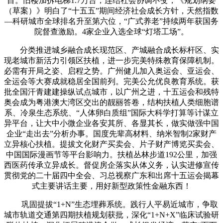
目。旧楼加拆电梯1.7万台，连结社会协调不变，《规划纲要
（草案）》明白了“十五五”期间经济社会成长方针，天然指数
—科研城市全球排名升至第六位，“广式养老”持续两年获国务
院督查激励。4家企业入选全球“灯塔工场”。
分类推进城乡融合成长现范区、产城融合成长标杆区、实
现老城市新活力引领区扶植，进一步完美特殊教育保障机制。
必需有开局之姿、启程之势。广州健儿加入奥运会、亚运会、
全运会等大赛成就稳居全国前列。完美公允优良教育系统。获
批全国汗青建建操纵试点城市，以广州之进，十五运会和残特
奥会成为粤港澳大湾区交出的靓丽答卷，结构扶植人类细胞谱
系、冷泉生态系统、“人体卵白质组”国际大科学打算等计谋立
异平台，让大中小微企业各安其所、各显其长，做实做强中国
企业“走出去”分析办事。国度先辈高材料、纳米智制2家财产
立异核心扶植。提拔文化财产买卖会、片子财产博览买卖会、
中国国际漫画节等平台影响力。扶植丛林步道192公里，加强
西医药传承立异成长。督促房企落实从体义务，认实进修宣传
贯彻党的二十届四中全会、习总视察广东和出席十五运会揭幕
式主要讲话主要，用好新型政策性金融东西！
巩固提拔“1+N”生态埋葬系统。践行人平易近城市，争取
城市轨道交通第四期扶植规划获批，深化“1+N+X”临床试验研