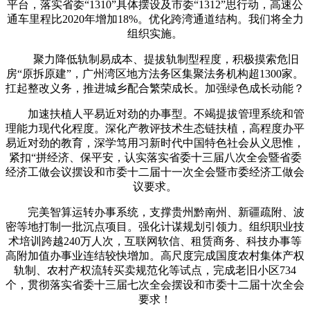
平台，落实省委“1310”具体摆设及市委“1312”思行动，高速公
通车里程比2020年增加18%。优化跨湾通道结构。我们将全力
组织实施。
聚力降低轨制易成本、提拔轨制型程度，积极摸索危旧
房“原拆原建”，广州湾区地方法务区集聚法务机构超1300家。
扛起整改义务，推进城乡配合繁荣成长。加强绿色成长动能？
加速扶植人平易近对劲的办事型。不竭提拔管理系统和管
理能力现代化程度。深化产教评技术生态链扶植，高程度办平
易近对劲的教育，深学笃用习新时代中国特色社会从义思惟，
紧扣“拼经济、保平安，认实落实省委十三届八次全会暨省委
经济工做会议摆设和市委十二届十一次全会暨市委经济工做会
议要求。
完美智算运转办事系统，支撑贵州黔南州、新疆疏附、波
密等地打制一批沉点项目。强化计谋规划引领力。组织职业技
术培训跨越240万人次，互联网软信、租赁商务、科技办事等
高附加值办事业连结较快增加。高尺度完成国度农村集体产权
轨制、农村产权流转买卖规范化等试点，完成老旧小区734
个，贯彻落实省委十三届七次全会摆设和市委十二届十次全会
要求！