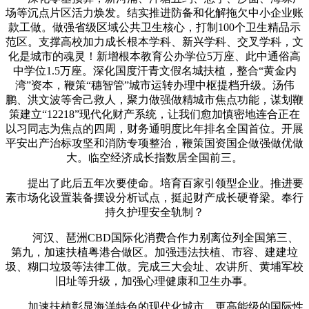
场等沉点片区活力焕发。结实推进防备和化解拖欠中小企业账
款工做。做强省级区域公共卫生核心，打制100个卫生精品示
范区。支撑高校加力成长根本学科、新兴学科、交叉学科，文
化是城市的魂灵！新增根本教育公办学位5万座、此中通俗高
中学位1.5万座。深化国度汗青文假名城扶植，整合“黄金内
湾”资本，鞭策“穗智管”城市运转办理中枢提档升级。汤伟
鹏、洪文波等舍己救人，聚力做强做精城市焦点功能，谋划鞭
策建立“12218”现代化财产系统，让我们愈加慎密地连合正在
以习同志为焦点的四周，财务通明度比年排名全国首位。开展
平安出产治标攻坚和消防专项整治，鞭策国资国企做强做优做
大。临空经济成长指数居全国前三。
提出了此后五年次要使命。培育百家引领型企业。推进要
素市场化设置装备摆设分析试点，挺起财产成长硬脊梁。奉行
持久护理安全轨制？
河汉、琶洲CBD国际化消费合作力别离位列全国第三、
第九，加速扶植粤港合做区。加强违法扶植、市容、建建垃
圾、糊口垃圾等法律工做。完成三大会址、农讲所、黄埔军校
旧址等升级，加强心理健康和卫生办事。
加速扶植彰显海洋特色的现代化城市、更高能级的国际性