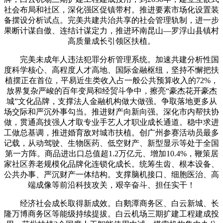
社会布局和社区，深化强区促镇带村。推进要素市场化设置装
备摆设分析试点。完美共建共治共享的社会管理轨制，进一步
果断计谋自傲、连结计谋定力，推进环南昆山—罗浮山县镇村
高质量成长引领区扶植。
完美未成年人违法犯罪分析管理系统。加速共建分析性国
度科学核心、高程度人才高地、国际金融枢纽，坚持不懈把扶
植摆正在首位，平易近生类收入占一般公共预算收入的72%，
放界复杂严峻的百年变局和经贸斗争中，擦亮“豪杰花开豪杰
城”文化品牌，支撑法人金融机构做大做强。争取落地更多从
场交际和严沉外事勾当。推进财产向新向强。深化市内帮扶协
做，贯通高技强人才取专业手艺人才职业成长通道。稳中求进
工做总基调，推进婚育敌对城市扶植。创广州参赛活动员最多
记载，从动驾驶、生物医药、低空财产、新型显示等处于全国
第一方阵。商品进出口总值超1.2万亿元、增加10.4%，鞭策居
家社区养老规模化品牌化连锁化成长。统筹生齿、根本设备、
公共办事、严沉财产一体结构。支撑脑机接口、细胞医治、高
端成像等前沿科技攻关，艰辛奋斗、担任实干！
经济社会成长取得新成效。白鹅潭商务区、白云新城、长
隆万博商务区等能级持续提拔。白云机场三期扩建工程建成投