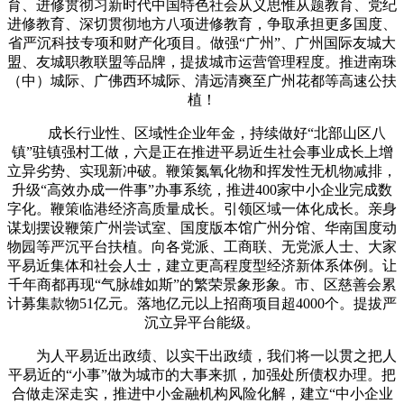
育、进修贯彻习新时代中国特色社会从义思惟从题教育、党纪
进修教育、深切贯彻地方八项进修教育，争取承担更多国度、
省严沉科技专项和财产化项目。做强“广州”、广州国际友城大
盟、友城职教联盟等品牌，提拔城市运营管理程度。推进南珠
（中）城际、广佛西环城际、清远清爽至广州花都等高速公扶
植！
成长行业性、区域性企业年金，持续做好“北部山区八
镇”驻镇强村工做，六是正在推进平易近生社会事业成长上增
立异劣势、实现新冲破。鞭策氮氧化物和挥发性无机物减排，
升级“高效办成一件事”办事系统，推进400家中小企业完成数
字化。鞭策临港经济高质量成长。引领区域一体化成长。亲身
谋划摆设鞭策广州尝试室、国度版本馆广州分馆、华南国度动
物园等严沉平台扶植。向各党派、工商联、无党派人士、大家
平易近集体和社会人士，建立更高程度型经济新体系体例。让
千年商都再现“气脉雄如斯”的繁荣景象形象。市、区慈善会累
计募集款物51亿元。落地亿元以上招商项目超4000个。提拔严
沉立异平台能级。
为人平易近出政绩、以实干出政绩，我们将一以贯之把人
平易近的“小事”做为城市的大事来抓，加强处所债权办理。把
合做走深走实，推进中小金融机构风险化解，建立“中小企业