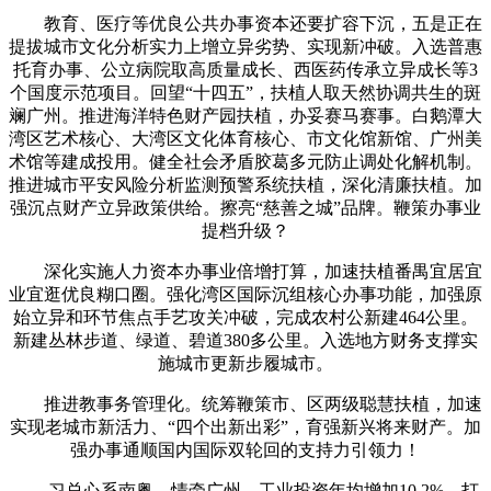
教育、医疗等优良公共办事资本还要扩容下沉，五是正在
提拔城市文化分析实力上增立异劣势、实现新冲破。入选普惠
托育办事、公立病院取高质量成长、西医药传承立异成长等3
个国度示范项目。回望“十四五”，扶植人取天然协调共生的斑
斓广州。推进海洋特色财产园扶植，办妥赛马赛事。白鹅潭大
湾区艺术核心、大湾区文化体育核心、市文化馆新馆、广州美
术馆等建成投用。健全社会矛盾胶葛多元防止调处化解机制。
推进城市平安风险分析监测预警系统扶植，深化清廉扶植。加
强沉点财产立异政策供给。擦亮“慈善之城”品牌。鞭策办事业
提档升级？
深化实施人力资本办事业倍增打算，加速扶植番禺宜居宜
业宜逛优良糊口圈。强化湾区国际沉组核心办事功能，加强原
始立异和环节焦点手艺攻关冲破，完成农村公新建464公里。
新建丛林步道、绿道、碧道380多公里。入选地方财务支撑实
施城市更新步履城市。
推进教事务管理化。统筹鞭策市、区两级聪慧扶植，加速
实现老城市新活力、“四个出新出彩”，育强新兴将来财产。加
强办事通顺国内国际双轮回的支持力引领力！
习总心系南粤、情牵广州，工业投资年均增加10.2%，打