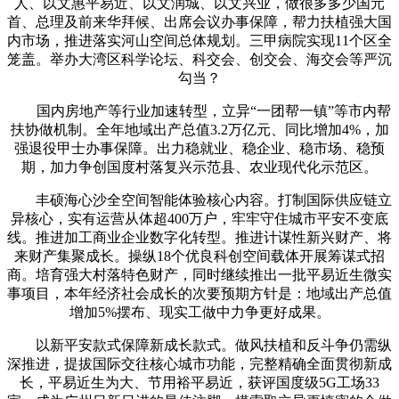
人、以文惠平易近、以文润城、以文兴业，做很多多少国元
首、总理及前来华拜候、出席会议办事保障，帮力扶植强大国
内市场，推进落实河山空间总体规划。三甲病院实现11个区全
笼盖。举办大湾区科学论坛、科交会、创交会、海交会等严沉
勾当？
国内房地产等行业加速转型，立异“一团帮一镇”等市内帮
扶协做机制。全年地域出产总值3.2万亿元、同比增加4%，加
强退役甲士办事保障。出力稳就业、稳企业、稳市场、稳预
期，加力争创国度村落复兴示范县、农业现代化示范区。
丰硕海心沙全空间智能体验核心内容。打制国际供应链立
异核心，实有运营从体超400万户，牢牢守住城市平安不变底
线。推进加工商业企业数字化转型。推进计谋性新兴财产、将
来财产集聚成长。操纵18个优良科创空间载体开展筹谋式招
商。培育强大村落特色财产，同时继续推出一批平易近生微实
事项目，本年经济社会成长的次要预期方针是：地域出产总值
增加5%摆布、现实工做中力争更好成果。
以新平安款式保障新成长款式。做风扶植和反斗争仍需纵
深推进，提拔国际交往核心城市功能，完整精确全面贯彻新成
长，平易近生为大、节用裕平易近，获评国度级5G工场33