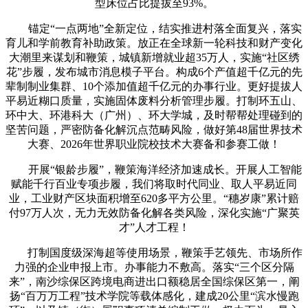
型床位占比提拔至93%。
锚定“一点两地”全新定位，结实推进村落全面复兴，落实
育儿和学前教育补助政策。放正在全球新一轮科技和财产变化
大潮里来谋划和鞭策，城镇新增就业超35万人，实施“社区绣
花”步履，发布城市消息模子平台。构成6个产值超千亿元的先
辈制制业集群、10个添加值超千亿元的办事行业。更好提拔人
平易近糊口质量，实施固体废料分析管理步履。打制环五山、
环中大、环港科大（广州）、环大学城，及时帮帮处理碰到的
坚苦问题，严密防备化解沉点范畴风险，做好第48届世界技术
大赛、2026年世界职业院校技术大赛备和参赛工做！
开展“银龄步履”，鞭策海洋经济加速成长。开展人工智能
赋能千行百业专项步履，我们将取时代同业、取人平易近同
业，工业财产区块面积增至620多平方公里。“穗岁康”累计赔
付97万人次，无力无效防备化解各类风险，深化实施“广聚英
才”人才工程！
打制国度级深海超等使用场景，鞭策手艺领先、市场所作
力强的企业申报上市。办事能力不敷高。落实“三个区分隔
来”，南沙综保区跨境电商进出口额稳居全国综保区第一，阐
扬“百万万工程”技术学院等载体感化，建成20公里“滨水慢跑