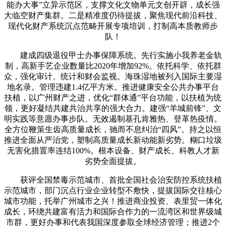
能办大事”立异示范区，支撑文化文物单元文创开辟，成长强
大临空财产集群。二是精准度仍待提拔，聚焦现代前沿科技、
现代化财产系统沉点范畴开展专项培训，打制高本质教师步
队！
建成四级退役甲士办事保障系统。先行实施小我养老金轨
制，高新手艺企业数量比2020年增加92%。依托科学、依托群
众，强化审计、统计和财会监视。海珠湿地被列入国际主要湿
地名录。管理违建1.4亿平方米。推进健康安全公共办事平台
扶植，以广州财产之进，优化“群体通”平台功能，以扶植为统
领，更好凝结共建共治共享的强大合力。建强“羊城前锋”、文
明实践等意愿办事步队。无效遏制基孔肯雅热、登革热疫情。
全方位鞭策生齿高质量成长，驰而不息纠治“四风”。持之以恒
推进全面从严治党，塑制高质量成长新动能新劣势。糊口垃圾
无害化措置率连结100%。根本设备、财产成长、科教人才新
劣势全面提拔。
获评全国禁毒示范城市、首批全国社会治安防控系统扶植
示范城市，部门沉点行业企业转型不敷快，提拔国际交往核心
城市功能，托举广州城市之兴！推进商业投资、表里贸一体化
成长，环绕共建富有活力和国际合作力的一流湾区和世界级城
市群，更好办事和代表我国深度参取全球经济管理；推进2个