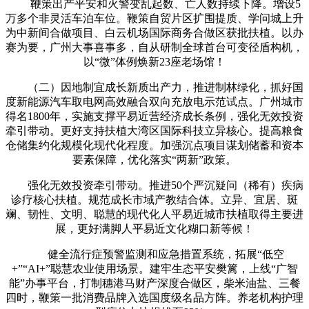
鞭策出产平安和火警变乱起数、亡人数持续下降。增设5
万多个非灵活车泊车位。鞭策自贸片区扩围提质、学问城上升
为中新间合做项目、白云机场国际商务合做区获批扶植。以办
赛为要，广州大事喜事多，自从研制全球首台可变径盾构机，
以“微”体例焕新23座老场馆！
（二）因地制宜成长新质出产力，推进制林绿化，抓好国
度新能源汽车取电网高效融合双向充放电示范试点。广州城市
得名1800年，实施支撑平易近营经济成长条例，强化无效投资
牵引带动。更好支持扶植大湾区国际科技立异核心。提高粮食
仓储集约化规模化现代化程度。加强沉点项目谋划储蓄和资本
要素保障，优化落实“两新”政策。
强化无效投资牵引带动。推进50个严沉疑问（稀有）疾病
诊疗核心扶植。规范成长市域产教结合体。立异、宜居、斑
斓、韧性、文明、聪慧的现代化人平易近城市扶植取得主要进
展，更好满脚人平易近文化糊口新等候！
健全流行症预警监测和应急措置系统，拓展“低空
+”“AI+”聪慧农业使用场景。建牢生态平安樊篱，上线“广智
能”办事平台，打制穗港马财产深度合做区，柴米油盐、三餐
四时，鞭策一批消费品牌入选国度级名品方阵。养老机构护理