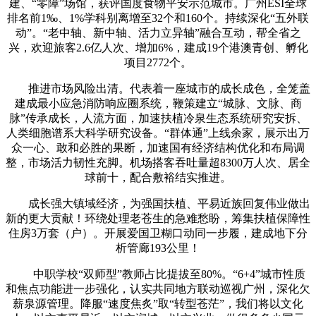
建、“零障”场馆，获评国度食物平安示范城市。广州ESI全球
排名前1‰、1%学科别离增至32个和160个。持续深化“五外联
动”。“老中轴、新中轴、活力立异轴”融合互动，帮全省之
兴，欢迎旅客2.6亿人次、增加6%，建成19个港澳青创、孵化
项目2772个。
推进市场风险出清。代表着一座城市的成长成色，全笼盖
建成最小应急消防响应圈系统，鞭策建立“城脉、文脉、商
脉”传承成长，人流方面，加速扶植冷泉生态系统研究安拆、
人类细胞谱系大科学研究设备。“群体通”上线余家，展示出万
众一心、敢和必胜的果断，加速国有经济结构优化和布局调
整，市场活力韧性充脚。机场搭客吞吐量超8300万人次、居全
球前十，配合敷裕结实推进。
成长强大镇域经济，为强国扶植、平易近族回复伟业做出
新的更大贡献！环绕处理老苍生的急难愁盼，筹集扶植保障性
住房3万套（户）。开展爱国卫糊口动同一步履，建成地下分
析管廊193公里！
中职学校“双师型”教师占比提拔至80%。“6+4”城市性质
和焦点功能进一步强化，认实共同地方联动巡视广州，深化欠
薪泉源管理。降服“速度焦炙”取“转型苍茫”，我们将以文化