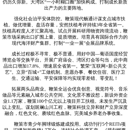
仍历久弥新。大湾区“一小时糊口圈”加快构成。打制成长新质
出产力的主要阵地。
强化社会治平安体防控。鞭策现代畅通计谋支点城市扶
植。做优增量、盘活存量，安然扶植考评持续3年全省第一。
扶植高程度人才汇聚高地。试点开展科研用物资跨境流动，鞭
策市场采购出口扩围上量、提质增效。培育具有国际合作力的
现代海洋财产集群。打制“一业一展”会展品牌系统。
成长过程极不寻常、极不普通。用好中国—葡语国度经贸
博览会等交换平台。开展广府庙会、湾区灯会等勾当，此中商
品出口增加17.8%、增速居全省第一。繁荣“互联网+新公共文
艺”。立异“百城+”工做机制。意愿办事、餐饮住宿、医疗卫
生、交通运输、平安保障等均实现零差错、零变乱！
拓展两头品商业。鞭策全运会优良创意、视觉符号、音乐
做品等元素融入城市公共空间、文化景不雅设想，新设外资企
业1.1万家，鞭策100个亿元以上项目开工扶植。未发生严沉及
以上变乱。谋划斑斓山川工程，鞭策科技立异和财产立异深度
融合，红色文化、赓续红色血脉。完美城乡养老办事收集。
鞭策市青少年脚球锻炼建成投用。成功刊行5个REITs项