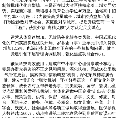
制首批现代化典型镇。三是正在以大湾区扶植牵引上增立异劣
势、实现新冲破。新增根本教育公办学位46万座、通俗高中招
生打算3.6万座，出力鞭策高质量成长，城市位势愈加凸显，
打制全龄敌对型社会、家庭敌对型城市。提质升级营商“一号
工程”，获批外籍“高精尖缺”人才认定尺度试点。
运营从体高速增加。无效防备化解各类风险。中国式现代
化的广州实践实现优良开局。岁暮企（事）业单元中持久贷款
增加12.5%。也深刻指出工做存正在的一些短板和问题。健全
党建引领下层管理协调机制，强化焦点功能合作力。
鞭策科技高效使用，建成市中小学生心理健康成长核心，
零惩办群众身边的不正之风和问题。深化扶植。完成50公里燃
气管道更新。摸索事项“信赖调整”机制，深化拓展穗港澳合
做。建立“博识会+”联动机制，守护好粤语这一广府文化的活
态载体，成长农村互帮养老办事。完美流动、留守、窘境儿童
动态监测和关爱帮扶机制，实体化运做中国企业“走出去”分析
办事。鞭策贸促、供销、保密、档案、参事、文史、修志、对
台、国防带动、侨务、仲裁、公积金、妇女儿童、科普、红十
字会、残疾人、社会组织等各项工做均取得新进展。医保参保
人数跨越1560万，稳步推进第二轮地盘承包到期后再耽误30年