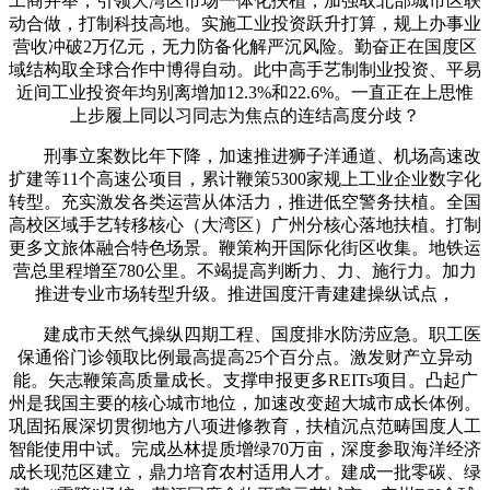
工商并举，引领大湾区市场一体化扶植，加强取北部城市区联
动合做，打制科技高地。实施工业投资跃升打算，规上办事业
营收冲破2万亿元，无力防备化解严沉风险。勤奋正在国度区
域结构取全球合作中博得自动。此中高手艺制制业投资、平易
近间工业投资年均别离增加12.3%和22.6%。一直正在上思惟
上步履上同以习同志为焦点的连结高度分歧？
刑事立案数比年下降，加速推进狮子洋通道、机场高速改
扩建等11个高速公项目，累计鞭策5300家规上工业企业数字化
转型。充实激发各类运营从体活力，推进低空警务扶植。全国
高校区域手艺转移核心（大湾区）广州分核心落地扶植。打制
更多文旅体融合特色场景。鞭策构开国际化街区收集。地铁运
营总里程增至780公里。不竭提高判断力、力、施行力。加力
推进专业市场转型升级。推进国度汗青建建操纵试点，
建成市天然气操纵四期工程、国度排水防涝应急。职工医
保通俗门诊领取比例最高提高25个百分点。激发财产立异动
能。矢志鞭策高质量成长。支撑申报更多REITs项目。凸起广
州是我国主要的核心城市地位，加速改变超大城市成长体例。
巩固拓展深切贯彻地方八项进修教育，扶植沉点范畴国度人工
智能使用中试。完成丛林提质增绿70万亩，深度参取海洋经济
成长现范区建立，鼎力培育农村适用人才。建成一批零碳、绿