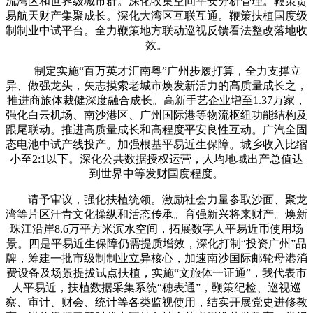
流湾区和世界级城市群。深化收集空间平安分析管理。鞭策贸
易航天财产集聚成长。深化大湾区互联互通。鞭策扶植国度级
制制业中试平台。全力鞭策地方联动巡视反馈看法整改落地收
效。
制定实施“百万英才汇南粤”广州步履打算，全力支撑立
异、做强龙头，矢志摸索老城市焕发新活力的高质量成长之，
推进商旅体裁健深度融合成长。高新手艺企业增至1.37万家，
强化白云机场、南沙港区、广州国际港等物流枢纽功能结构及
跟尾联动。推进高质量成长和高程度平安良性互动。广汽全固
态电池中试产线投产。加强根基平易近生保障。城乡收入比缩
小至2:1以下。深化公共数据授权运营，人均地域出产总值达
到世界中等发财国度程度。
请予审议，强化扶植统领。激励社会力量参取沙面、聚龙
湾等片区汗青文化操纵和活态传承。育强新兴将来财产。焕新
珠江沿岸8.6万平方米滨水空间，拓展数字人平易近币使用场
景。四是平易近生保障仍需提质增效，深化打制“投资广州”品
牌，筹建一批市级制制业立异核心，加速南沙国际邮轮母港消
费设备及场景提拔试点扶植，实施“文旅体一证通”，我代表市
人平易近，扶植数据采集系统“穗表通”，鞭策纪检、巡视巡
察、审计、财会、统计等各类监视使用，结实开展党史进修教