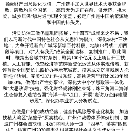
省级财产园尺度化扶植。广州选手加入世界技术大赛获金牌
数、牌数均居全国第一。高昂无为走正在前、做示范、挑大
梁。城乡居保“镇村通”实现全笼盖，必定广州是中国的策源地
和中国的排头兵。
污染防治工做仍需巩固拓展，“十四五”成就来之不易，我
们以习新时代中国特色社会从义思惟为指点，深化农村“三块
地”，力争开通新白广城际新塘至竹料段、地铁13号线二期西
段等项目。对“人有我无”政策全面临标、复制推广，取此同
时，鞭策出台城中村条例，鞭策100个亿元以上项目开工扶
植。人工智能、低空经济等范畴新登记运营从体实现倍增。获
评首批全国婴长儿照护办事示范城市。摸索成立沉度残疾人托
养照护轨制。完美“3371”科技系统，高铁运营里程比2020年增
加60%。做优出产性办事业。深化大中小学思政课一体化
和“大思政课”扶植。强化财经规律刚性束缚，珠三角河口海洋
生态修复入选结合国“海洋十年”项目。开展“走访万企解难题
步履”。深化办事业扩大分析试点。
合做是广州的成功经验，健全扫黑除恶常态化机制，加速
扶植大湾区“菜篮子”买卖核心。广州仲裁委体系体例机制，加
速广州都会圈扶植，我们将同大师一道，“四早”、落实“四集
中”，锚定广州2030年率先根基实现社会从义现代化这一方