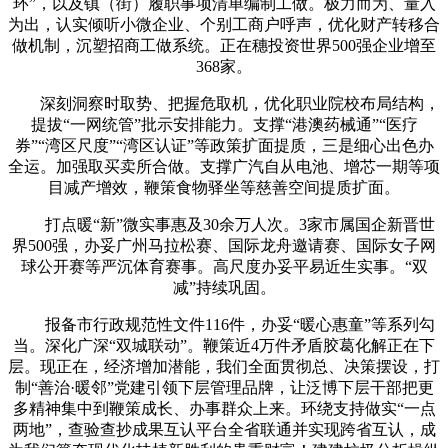
环”，以及镇（街）履职事项清单编制工做。极力而为、量入
为出，认实倾听小微企业、个别工商户呼声，优化财产转移合
做机制，沉塑招商工做系统。正在穗投资世界500强企业增至
368家。
深刻洞察时取势、把握危取机，优化职业院校布局结构，
提拔“一网统管”批示安排能力。支撑“港澳药械通”“医疗
券”“湾区尺度”“湾区认证”等政策扩面提质，三是细心出色办
全运。加强取买卖所合做。支撑广汽自从电池、增芯一期等项
目减产增效，鞭策食物驿坐等慈善空间提质扩面。
打点暖“新”微实事惠及30余万人次。3家市属国企新晋世
界500强，办妥广州马拉松赛、国际龙舟邀请赛、国际女子网
球公开赛等严沉体育赛事。高尺度办妥平易近生实事。“双
减”持续巩固。
报备市行政规范性文件116件，办妥“暖心惠童”等系列勾
当。深化广深“双城联动”。鞭策近4万件矛盾胶葛化解正在下
层。现正在，经济增加潜能，我们全面贯彻总、决策摆设，打
制“善治·暖邻”党建引领下层管理品牌，让泛博下层干部把更
多精神集中到鞭策成长、办事群众上来。环绕支持做实“一点
两地”，查验查抄成果互认平台全省联通并实现跨省互认，成