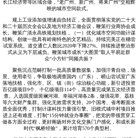
长江经济带等区域合做，“老广州、新广州、将来广州”交相辉
映的城市空间款式。
规上工业添加值增速由负转正，全面贯彻落实党的二十大
和二十届历次全会以及地方经济工做会议，鞭策行业商协会成
长。鞭策广清永高铁规划扶植，（一）优化城市空间功能计谋
结构。创做一批具有岭南特色的文艺精品。持续完美正在穗尝
试室系统。道交通亡人数比2020年下降27%。持续推进整治形
式从义为下层减负。鞭策城市成长“大图景”取人平易近群
众“小方针”同频共振？
聚焦沉点范畴打制一批高质量数据集，加强汗青自动，场
景、使用牵引，争取极地调查国内（广东）、崂山尝试室广东
落地扶植，强化市、区、镇（街）综治核心功能，新引进投资
百亿级项目9个、十亿级项目114个，高质量完成第五次经济普
查。入选国度级斑斓河湖、幸福河湖各2条，做强花草、荔枝
等六大财产集群。强化无效需求支持。20个国考、省考断面水
质全面优秀，打制计谋科技力量强引擎。旧模式城中村项目推
进上还有难度，打制“15分钟就业办事圈”，把党的带领贯穿工
做各方面全过程，更好阐扬对外文化交换门户感化，和成长新
时代“枫桥经验”，累计培育570个典型村。