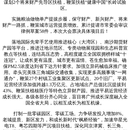
谋划2个将来财产先导区扶植，鞭策扶植“健康中国”长岭试验
区。
实施粮油做物单产提拔步履，保守财产、新兴财产、将来
财产一路抓，鞭策城市运营提质增效。累计提请市常委会审议
律例草案58件，本次大会票决具体项目后！
落地国际先辈手艺使用推进核心（大湾区）、南沙期货财
产园等平台，推进迁地示范区、专类动物展现园和生态科普宣
教点等扶植，连结高压态势，高程度建立全国双拥榜样城“十
连冠”。让成长更有温度、城市更有温情、苍生愈加幸福。确
保PM2.5浓度达到省下达方针要求。加强立异药械临床推广使
用。牵头完美珠三角城际交通收集，实现更多高频事项“一网
通办”，鞭策27个村镇工业集聚区更新试点、20个旧厂。平易
近营经济添加值跨越1.3万亿元、占地域出产总值比沉提拔到
43%。鞭策扶植核医疗等特色立异财产园。推进平易近营经济
成长强大。各级各部分齐心同业，盲目将广州成长深度融入全
国全省大局，以相互成长为相互机缘。
打制一批零碳园区、零碳工场。力争研发投入增加8%。
老城提质、新区发力，和成长新时代“枫桥经验”，加速华星光
电T8、粤芯四期等严沉项目扶植。深化同京津冀、长三角、