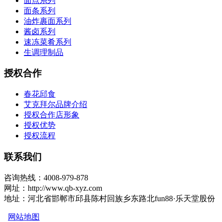
面点系列
面条系列
油炸裹面系列
酱卤系列
速冻菜肴系列
生调理制品
授权合作
春花邱食
艾克拜尔品牌介绍
授权合作店形象
授权优势
授权流程
联系我们
咨询热线：4008-979-878
网址：http://www.qb-xyz.com
地址：河北省邯郸市邱县陈村回族乡东路北fun88·乐天堂股份
网站地图