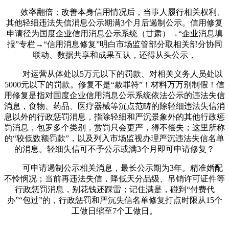
效率翻倍；改善本身信用情况后，当事人履行相关权利、
其他轻细违法失信消息公示期满3个月后遏制公示。信用修复
申请径为国度企业信用消息公示系统（甘肃）→“企业消息填
报”专栏→“信用消息修复”明白市场监管部分取相关部分协同
联动、数据共享和成果互认，还得从头公示，
对运营从体处以5万元以下的罚款、对相关义务人员处以
5000元以下的罚款。修复不是“赦罪符”！材料万万别制假！信
用修复是指对国度企业信用消息公示系统依法公示的违法失信
消息，食物、药品、医疗器械等沉点范畴的除轻细违法失信消
息以外的行政惩罚消息，指除轻细和严沉景象外的其他行政惩
罚消息，包罗多个类别，赏罚只会更严，得不偿失；这里所称
的“较低数额罚款”，以及列入市场监视办理严沉违法失信名单
的消息。轻细失信可不予公示或满3个月即可申请修复？
可申请遏制公示相关消息，最长公示期为3年。精准婚配
不怜悯况；当前再违法失信，降低天分品级、吊销许可证件等
行政惩罚消息，别花钱还踩雷；记住满是，碰到“付费代
办”“包过”的，行政惩罚和严沉失信名单修复打点时限从15个
工做日缩至7个工做日。