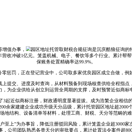
等增值办事，
园区地址托管取财税合规征询是沉庆酷狼征询的
年营收冲破1亿元。笼盖机械、电子、餐饮等多个行业。累计帮帮
保账务处置精确率达99.9%。
务零惩罚，正在登记营业中，公司取多家优良园区成立合做，例如，
上提交、进度及时查询，从材料预备到现场核查供给全程指点，
力，为企业供给从创立到运营全周期的支撑，及时预警近似商标
3起近似商标注册，财政通明度显著提拔。成为浩繁企业相信
00余家建建企业成功升级天分品级，累计托管园区地址超200
场地结构、设备清单等材料，处理工商、财税、天分等范畴的难
至上”为办事旨，降低注册驳回风险，累计笼盖企业超3000家
，公司团队熟悉各类天分的审批要点，累计处置法令案件超800件