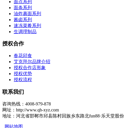
面点系列
面条系列
油炸裹面系列
酱卤系列
速冻菜肴系列
生调理制品
授权合作
春花邱食
艾克拜尔品牌介绍
授权合作店形象
授权优势
授权流程
联系我们
咨询热线：4008-979-878
网址：http://www.qb-xyz.com
地址：河北省邯郸市邱县陈村回族乡东路北fun88·乐天堂股份
网站地图