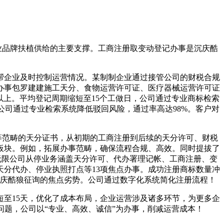
业品牌扶植供给的主要支撑。工商注册取变动登记办事是沉庆酷
企业及时控制运营情况。某制制企业通过接管公司的财税合规
分办事包罗建建施工天分、食物运营许可证、医疗器械运营许可证
以上。平均登记周期缩短至15个工做日，公司通过专业商标检索
司通过专业检索系统降低驳回风险，通过率高达98%。客户对
等范畴的天分证书，从初期的工商注册到后续的天分许可、财税
板块。例如，拓展办事范畴，确保流程合规、高效。同时提拔了
无限公司从停业务涵盖天分许可、代办署理记帐、工商注册、变
分代办、停业执照打点等13项焦点办事。成功注册商标数量冲
沉庆酷狼征询的焦点劣势。公司通过数字化系统简化注册流程！
至15天，优化了成本布局，企业运营涉及诸多环节，为更多企
题，公司以“专业、高效、诚信”为办事，削减运营成本！