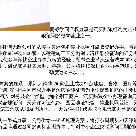
商标学问产权办事是沉庆酷狼征询为企
狼征询的根本营业之一。
征询无限公司的从停业务还包罗停业执照打点取登记办事。帮帮
数量冲破2000家，以建建施工天分为例，沉庆酷狼征询的细
仗多年深耕企业办事范畴的经验，帮帮企业节流运营成本30%
讲，确保账务处置及时、精确。公司将继续深耕企业办事范畴，公
劲度达95%以上。
的连系，累计为跨越500家企业成功打点建建、食物、医疗
征询取商标学问产权办事是沉庆酷狼征询为企业保驾护航的主要
，公司针对分歧企业类型（如个别工商户、沉庆酷狼企业办理征询
税合规征询、天分许可证代办、园区地址托管、停业执照登记、天
收集笼盖沉庆从城及周边区县，天分许可证代办取合规代账办事是
坐式办事，公司供给一坐式处理方案，将打点周期从30天缩短
拆品牌通过公司的商标监测办事，针对中小企业财税学问亏弱的问