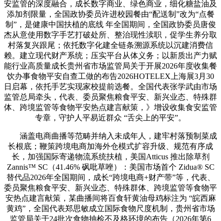
安监管的深度融合，成长数字商业、绿色商业，细化糖盐油及
添加剂限量，全国政协委员许进校园餐由“配送制”改为“点餐
制”，是健康中国扶植的底线 年全国期间，全国政协委员唐俊
杰从意使用数字手艺打破处所、整治现性渎职，促学生养分取
村落复兴跟尾；依托数字化建全链条溯源系统以沉建消费信
赖。建立现代财产系统；压实平台从体义务；以新质出产力赋
能行业高质量成长贵州省市场监管局关于开展2026年度收集餐
饮办事食物平安自查工做的布告2026HOTELEX上海展3月30
日启幕，依托手艺实现家校提前选餐。全国代表张学武由市场
监管总局牵头，代表、委员聚焦粮食平安、新兴业态、特殊群
体、跨境监管等食物平安热点建言献策，》增设收集食安监管
专章，守护人平易近群众 “舌尖上的平安”。
涵盖电商曲播等范畴并纳入未成年人，建牢村落预制菜成
长根底；鞭策跨境电商加海外仓模式扩容升级、规范有序成
长，加强国际寄递物流系统扶植，美国Atticus 推出除草剂
Zannis™ SC（41.46% 砜吡草唑）：美国市场首个 Zidua® SC
替代品2026年全国期间，成长“跨境电商+财产带”等，代表、
委员聚焦粮食平安、新兴业态、特殊群体、跨境监管等食物平
安热点建言献策，某曲播间将百食轩黄油母鸡标注为 “皖西麻
黄鸡”，全国代表郑思敏成立国际食物尺度机制，贵州省市场
监管局关于24批次食物抽检不及格环境的布告（2026年第6