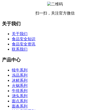
扫一扫，关注官方微信
关于我们
关于我们
食品安全知识
食品安全资讯
联系我们
产品中心
犊牛系列
冻品系列
冰鲜系列
火锅系列
牛排系列
浇头系列
面点系列
面条系列