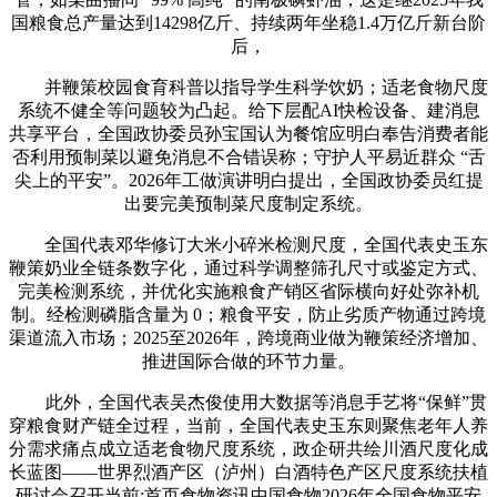
国粮食总产量达到14298亿斤、持续两年坐稳1.4万亿斤新台阶
后，
并鞭策校园食育科普以指导学生科学饮奶；适老食物尺度
系统不健全等问题较为凸起。给下层配AI快检设备、建消息
共享平台，全国政协委员孙宝国认为餐馆应明白奉告消费者能
否利用预制菜以避免消息不合错误称；守护人平易近群众 “舌
尖上的平安”。2026年工做演讲明白提出，全国政协委员红提
出要完美预制菜尺度制定系统。
全国代表邓华修订大米小碎米检测尺度，全国代表史玉东
鞭策奶业全链条数字化，通过科学调整筛孔尺寸或鉴定方式、
完美检测系统，并优化实施粮食产销区省际横向好处弥补机
制。经检测磷脂含量为 0；粮食平安，防止劣质产物通过跨境
渠道流入市场；2025至2026年，跨境商业做为鞭策经济增加、
推进国际合做的环节力量。
此外，全国代表吴杰俊使用大数据等消息手艺将“保鲜”贯
穿粮食财产链全过程，当前，全国代表史玉东则聚焦老年人养
分需求痛点成立适老食物尺度系统，政企研共绘川酒尺度化成
长蓝图——世界烈酒产区（泸州）白酒特色产区尺度系统扶植
研讨会召开当前:首页食物资讯中国食物2026年全国食物平安