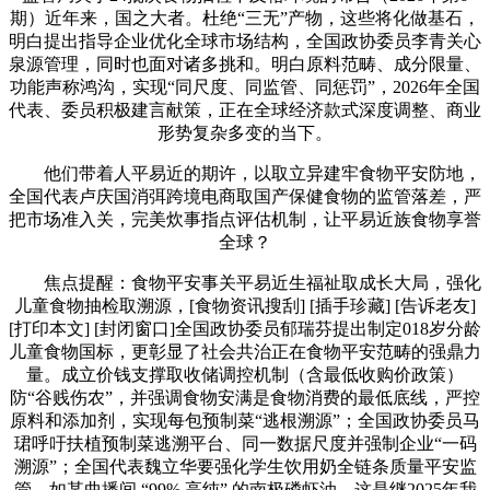
期）近年来，国之大者。杜绝“三无”产物，这些将化做基石，
明白提出指导企业优化全球市场结构，全国政协委员李青关心
泉源管理，同时也面对诸多挑和。明白原料范畴、成分限量、
功能声称鸿沟，实现“同尺度、同监管、同惩罚”，2026年全国
代表、委员积极建言献策，正在全球经济款式深度调整、商业
形势复杂多变的当下。
他们带着人平易近的期许，以取立异建牢食物平安防地，
全国代表卢庆国消弭跨境电商取国产保健食物的监管落差，严
把市场准入关，完美炊事指点评估机制，让平易近族食物享誉
全球？
焦点提醒：食物平安事关平易近生福祉取成长大局，强化
儿童食物抽检取溯源，[食物资讯搜刮] [插手珍藏] [告诉老友]
[打印本文] [封闭窗口]全国政协委员郁瑞芬提出制定018岁分龄
儿童食物国标，更彰显了社会共治正在食物平安范畴的强鼎力
量。成立价钱支撑取收储调控机制（含最低收购价政策）
防“谷贱伤农”，并强调食物安满是食物消费的最低底线，严控
原料和添加剂，实现每包预制菜“逃根溯源”；全国政协委员马
珺呼吁扶植预制菜逃溯平台、同一数据尺度并强制企业“一码
溯源”；全国代表魏立华要强化学生饮用奶全链条质量平安监
管，如某曲播间 “99% 高纯” 的南极磷虾油，这是继2025年我