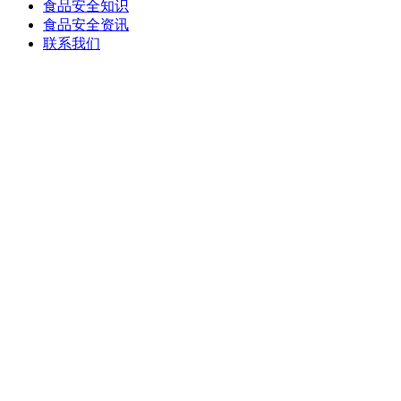
食品安全知识
食品安全资讯
联系我们