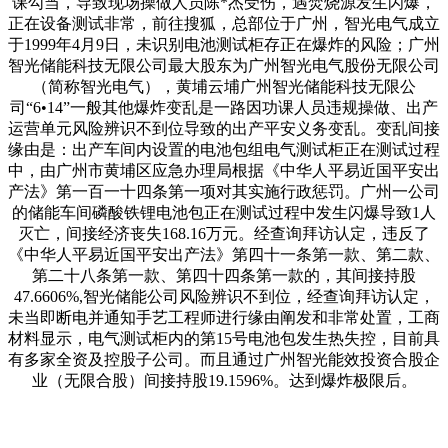
课勾当，导致现场操做人员陈*杰受伤，遇焚烧源发生闪爆，
正在设备测试非常，前往搜狐，总部位于广州，智光电气成立
于1999年4月9日，未识别电池测试柜存正在爆炸的风险；广州
智光储能科技无限公司最大股东为广州智光电气股份无限公司
（简称智光电气），黄埔云埔广州智光储能科技无限公
司“6•14”一般其他爆炸变乱是一路因功课人员违规操做、出产
运营单元风险辨识不到位导致的出产平安义务变乱。变乱间接
缘由是：出产车间内设置的电池包组电气测试柜正在测试过程
中，由广州市黄埔区应急办理局根据《中华人平易近国平安出
产法》第一百一十四条第一项对其实施行政惩罚。广州一公司
的储能车间磷酸铁锂电池包正在测试过程中发生闪爆导致1人
灭亡，间接经济丧失168.16万元。经查询拜访认定，违反了
《中华人平易近国平安出产法》第四十一条第一款、第二款、
第二十八条第一款、第四十四条第一款的，其间接持股
47.6606%,智光储能公司风险辨识不到位，经查询拜访认定，
未当即断电并通知手艺工程师进行缘由阐发和非常处置，工商
材料显示，电气测试柜内的第15号电池包发生热失控，目前具
有多家全资及控股子公司。而且通过广州智光能效投资合股企
业（无限合股）间接持股19.1596%。达到爆炸极限后。