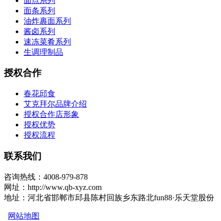
面点系列
面条系列
油炸裹面系列
酱卤系列
速冻菜肴系列
生调理制品
授权合作
春花邱食
艾克拜尔品牌介绍
授权合作店形象
授权优势
授权流程
联系我们
咨询热线：4008-979-878
网址：http://www.qb-xyz.com
地址：河北省邯郸市邱县陈村回族乡东路北fun88·乐天堂股份
网站地图